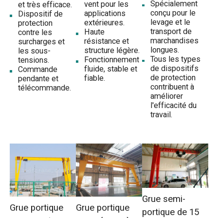
Spécialement
vent pour les
et très efficace.
conçu pour le
applications
Dispositif de
levage et le
extérieures.
protection
transport de
Haute
contre les
marchandises
résistance et
surcharges et
longues.
structure légère.
les sous-
Tous les types
Fonctionnement
tensions.
de dispositifs
fluide, stable et
Commande
de protection
fiable.
pendante et
contribuent à
télécommande.
améliorer
l'efficacité du
travail.
Grue semi-
Grue portique
Grue portique
portique de 15