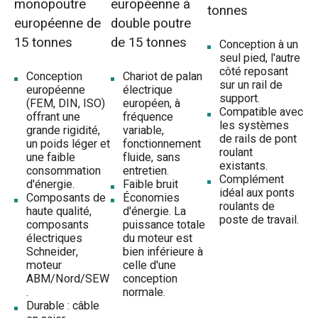
monopoutre
européenne à
tonnes
européenne de
double poutre
15 tonnes
de 15 tonnes
Conception à un
seul pied, l'autre
côté reposant
Conception
Chariot de palan
sur un rail de
européenne
électrique
support.
(FEM, DIN, ISO)
européen, à
Compatible avec
offrant une
fréquence
les systèmes
grande rigidité,
variable,
de rails de pont
un poids léger et
fonctionnement
roulant
une faible
fluide, sans
existants.
consommation
entretien.
Complément
d'énergie.
Faible bruit
idéal aux ponts
Composants de
Économies
roulants de
haute qualité,
d'énergie. La
poste de travail.
composants
puissance totale
électriques
du moteur est
Schneider,
bien inférieure à
moteur
celle d'une
ABM/Nord/SEW
conception
.
normale.
Durable : câble