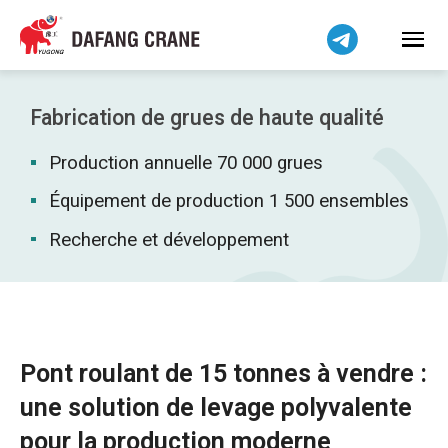
Bahasa Indonesia
Bahasa Melayu
Tiếng Việt
简体中文
Fabrication de grues de haute qualité
বাংলা
Production annuelle 70 000 grues
فارسی
Pilipino
Équipement de production 1 500 ensembles
اردو
Recherche et développement
Українська
Čeština
Беларуская мова
Kiswahili
Pont roulant de 15 tonnes à vendre :
Dansk
une solution de levage polyvalente
Norsk
pour la production moderne