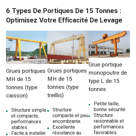
6 Types De Portiques De 15 Tonnes :
Grue portique monopoutre MH de 15 tonnes
expédiée en Nouvelle-Zélande
Optimisez Votre Efficacité De Levage
Grue portique monopoutre européenne de 15
tonnes expédiée en Ouzbékistan
Pourquoi choisir la grue portique Dafang de
Grue portique
15 tonnes ?
Grues portiques
Grues portiques
monopoutre de
MH de 15
MH de 15
Force de fabrication avancée
type L de 15
tonnes (type
tonnes (type
tonnes
Service et assistance professionnels
treillis)
caisson)
Petite taille,
Qualité certifiée
bonne sécurité
Structure
Structure simple
Structure
compacte et peu
et compacte,
raisonnable et
encombrante.
performances
performances
Excellente
stables.
favorables.
résistance au
Facile à installer