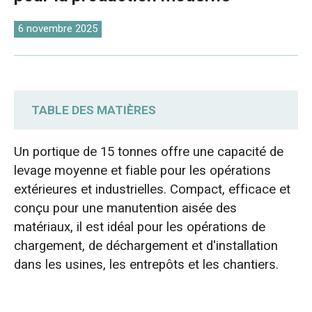
O‘zbekcha
6 novembre 2025
TABLE DES MATIÈRES
6 types de portiques de 15 tonnes :
Un portique de 15 tonnes offre une capacité de
optimisez votre efficacité de levage
levage moyenne et fiable pour les opérations
extérieures et industrielles. Compact, efficace et
Prix des portiques de 15 tonnes
conçu pour une manutention aisée des
matériaux, il est idéal pour les opérations de
Caisses pour pont roulant Dafang Crane 15
chargement, de déchargement et d'installation
tonnes
dans les usines, les entrepôts et les chantiers.
Grue portique bipoutre européenne de 15
tonnes exportée au Chili