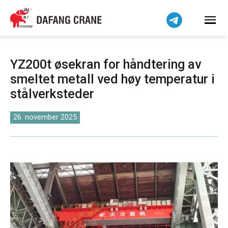
हिन्दी
Bahasa Indonesia
Bahasa Melayu
Tiếng Việt
YZ200t øsekran for håndtering av
简体中文
smeltet metall ved høy temperatur i
বাংলা
stålverksteder
فارسی
Pilipino
26. november 2025
اردو
Українська
Čeština
Беларуская мова
Kiswahili
Dansk