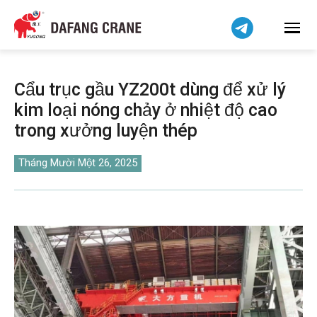
हिन्दी
Bahasa Indonesia
Bahasa Melayu
简体中文
Cẩu trục gầu YZ200t dùng để xử lý
বাংলা
kim loại nóng chảy ở nhiệt độ cao
فارسی
trong xưởng luyện thép
Pilipino
اردو
Tháng Mười Một 26, 2025
Українська
Čeština
Беларуская мова
Kiswahili
Dansk
Norsk