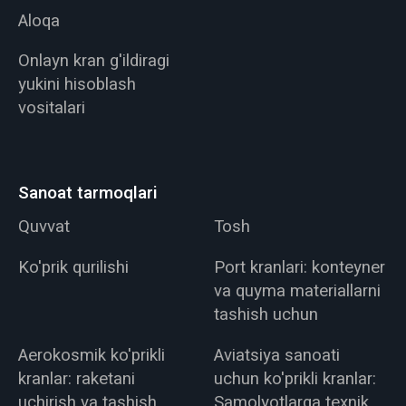
Aloqa
Onlayn kran g'ildiragi
yukini hisoblash
vositalari
Sanoat tarmoqlari
Quvvat
Tosh
Ko'prik qurilishi
Port kranlari: konteyner
va quyma materiallarni
tashish uchun
Aerokosmik ko'prikli
Aviatsiya sanoati
kranlar: raketani
uchun ko'prikli kranlar:
uchirish va tashish
Samolyotlarga texnik