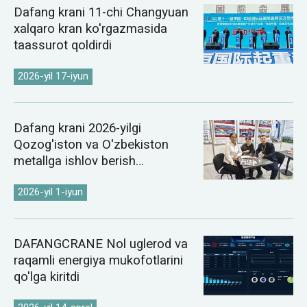
Dafang krani 11-chi Changyuan
xalqaro kran ko'rgazmasida
taassurot qoldirdi
2026-yil 17-iyun
Dafang krani 2026-yilgi
Qozog'iston va O'zbekiston
metallga ishlov berish
ko'rgazmalarida namoyish etildi
2026-yil 1-iyun
DAFANGCRANE Nol uglerod va
raqamli energiya mukofotlarini
qo'lga kiritdi