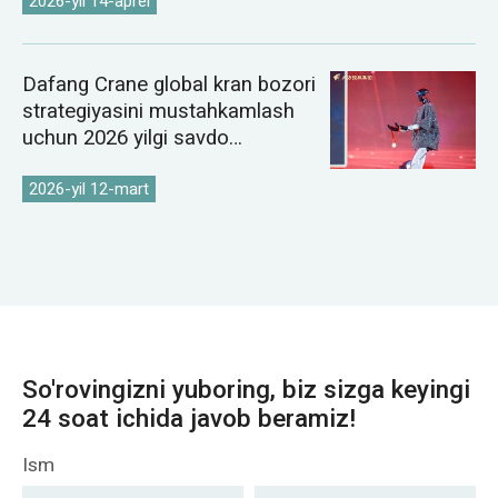
2026-yil 14-aprel
Dafang Crane global kran bozori
strategiyasini mustahkamlash
uchun 2026 yilgi savdo
konferensiyasini o'tkazdi
2026-yil 12-mart
So'rovingizni yuboring, biz sizga keyingi
24 soat ichida javob beramiz!
Ism