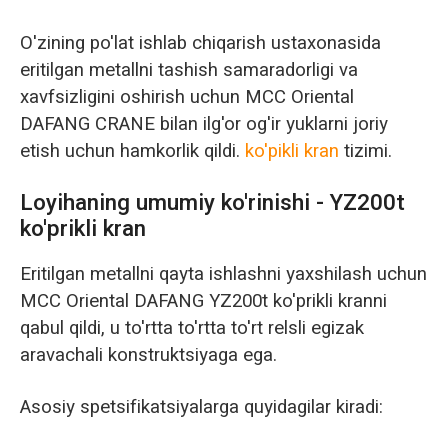
O'zining po'lat ishlab chiqarish ustaxonasida
eritilgan metallni tashish samaradorligi va
xavfsizligini oshirish uchun MCC Oriental
DAFANG CRANE bilan ilg'or og'ir yuklarni joriy
etish uchun hamkorlik qildi.
ko'pikli kran
tizimi.
Loyihaning umumiy ko'rinishi - YZ200t
ko'prikli kran
Eritilgan metallni qayta ishlashni yaxshilash uchun
MCC Oriental DAFANG YZ200t ko'prikli kranni
qabul qildi, u to'rtta to'rtta to'rt relsli egizak
aravachali konstruktsiyaga ega.
Asosiy spetsifikatsiyalarga quyidagilar kiradi: