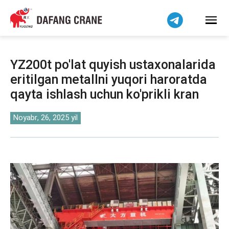
हिन्दी
Bahasa Indonesia
Bahasa Melayu
Tiếng Việt
YZ200t po'lat quyish ustaxonalarida
简体中文
eritilgan metallni yuqori haroratda
বাংলা
qayta ishlash uchun ko'prikli kran
فارسی
Pilipino
Noyabr, 26, 2025 yil
اردو
Українська
Čeština
Беларуская мова
Kiswahili
Dansk