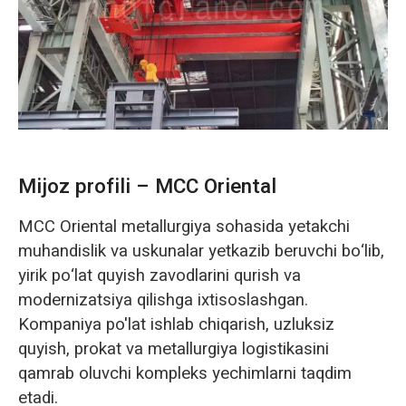
Norsk
Mijoz profili – MCC Oriental
MCC Oriental metallurgiya sohasida yetakchi
muhandislik va uskunalar yetkazib beruvchi bo‘lib,
yirik po‘lat quyish zavodlarini qurish va
modernizatsiya qilishga ixtisoslashgan.
Kompaniya po'lat ishlab chiqarish, uzluksiz
quyish, prokat va metallurgiya logistikasini
qamrab oluvchi kompleks yechimlarni taqdim
etadi.