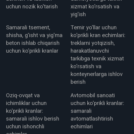
uchun nozik ko'tarish
xizmat ko'rsatish va
yig'ish
Samarali tsement,
Temir yo'llar uchun
shisha, g'isht va yig'ma
ko'prikli kran echimlari:
beton ishlab chiqarish
treklarni yotqizish,
uchun ko'prikli kranlar
harakatlanuvchi
tarkibga texnik xizmat
ko'rsatish va
konteynerlarga ishlov
berish
Oziq-ovqat va
Avtomobil sanoati
ichimliklar uchun
uchun ko'prikli kranlar:
ko'prikli kranlar:
samarali
samarali ishlov berish
avtomatlashtirish
uchun ishonchli
echimlari