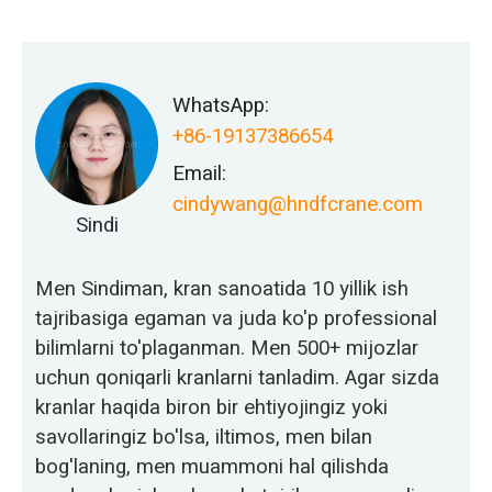
WhatsApp:
+86-19137386654
Email:
cindywang@hndfcrane.com
Sindi
Men Sindiman, kran sanoatida 10 yillik ish
tajribasiga egaman va juda ko'p professional
bilimlarni to'plaganman. Men 500+ mijozlar
uchun qoniqarli kranlarni tanladim. Agar sizda
kranlar haqida biron bir ehtiyojingiz yoki
savollaringiz bo'lsa, iltimos, men bilan
bog'laning, men muammoni hal qilishda