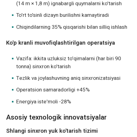
(14 m × 1,8 m) ignabargli quymalarni ko'tarish
To'rt to'sinli dizayn burilishni kamaytiradi
Chiqindilarning 35% qisqarishi bilan silliq ishlash
Ko'p kranli muvofiqlashtirilgan operatsiya
Vazifa: ikkita uzluksiz to'qimalarni (har biri 90
tonna) sinxron ko'tarish
Tezlik va joylashuvning aniq sinxronizatsiyasi
Operatsion samaradorligi +45%
Energiya iste'moli -28%
Asosiy texnologik innovatsiyalar
Shlangi sinxron yuk ko'tarish tizimi