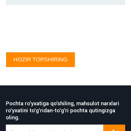
HOZIR TOPSHIRING
Pochta ro'yxatiga qo'shiling, mahsulot narxlari
ro'yxatini to'g'ridan-to'g'ri pochta qutingizga
oling.