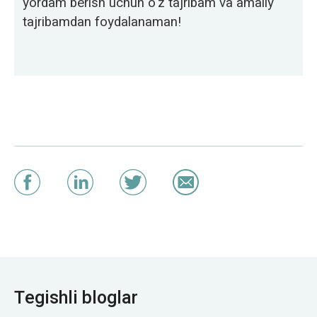
yordam berish uchun o'z tajribam va amaliy
tajribamdan foydalanaman!
Tegishli bloglar