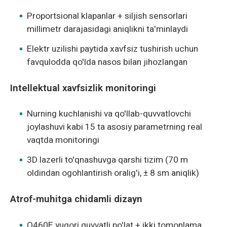
Proportsional klapanlar + siljish sensorlari
millimetr darajasidagi aniqlikni ta'minlaydi
Elektr uzilishi paytida xavfsiz tushirish uchun
favqulodda qo'lda nasos bilan jihozlangan
Intellektual xavfsizlik monitoringi
Nurning kuchlanishi va qo'llab-quvvatlovchi
joylashuvi kabi 15 ta asosiy parametrning real
vaqtda monitoringi
3D lazerli to'qnashuvga qarshi tizim (70 m
oldindan ogohlantirish oralig'i, ± 8 sm aniqlik)
Atrof-muhitga chidamli dizayn
Q460E yuqori quvvatli po'lat + ikki tomonlama