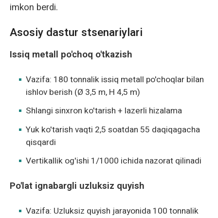
imkon berdi.
Asosiy dastur stsenariylari
Issiq metall po'choq o'tkazish
Vazifa: 180 tonnalik issiq metall po'choqlar bilan
ishlov berish (Ø 3,5 m, H 4,5 m)
Shlangi sinxron ko'tarish + lazerli hizalama
Yuk ko'tarish vaqti 2,5 soatdan 55 daqiqagacha
qisqardi
Vertikallik og'ishi 1/1000 ichida nazorat qilinadi
Po'lat ignabargli uzluksiz quyish
Vazifa: Uzluksiz quyish jarayonida 100 tonnalik