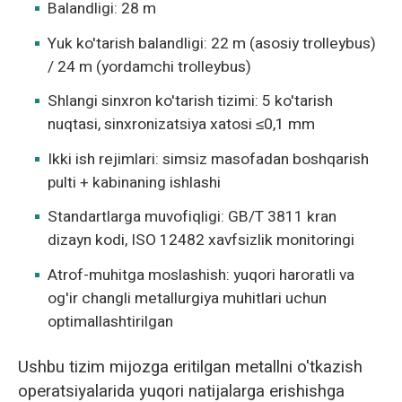
Balandligi: 28 m
Yuk ko'tarish balandligi: 22 m (asosiy trolleybus)
/ 24 m (yordamchi trolleybus)
Shlangi sinxron ko'tarish tizimi: 5 ko'tarish
nuqtasi, sinxronizatsiya xatosi ≤0,1 mm
Ikki ish rejimlari: simsiz masofadan boshqarish
pulti + kabinaning ishlashi
Standartlarga muvofiqligi: GB/T 3811 kran
dizayn kodi, ISO 12482 xavfsizlik monitoringi
Atrof-muhitga moslashish: yuqori haroratli va
og'ir changli metallurgiya muhitlari uchun
optimallashtirilgan
Ushbu tizim mijozga eritilgan metallni o'tkazish
operatsiyalarida yuqori natijalarga erishishga