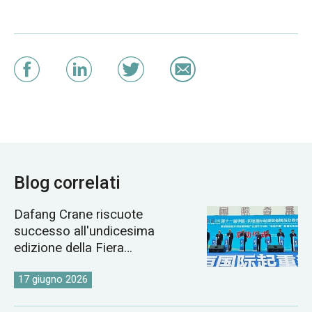
Blog correlati
Dafang Crane riscuote
successo all'undicesima
edizione della Fiera
Internazionale delle Gru di
Changyuan.
17 giugno 2026