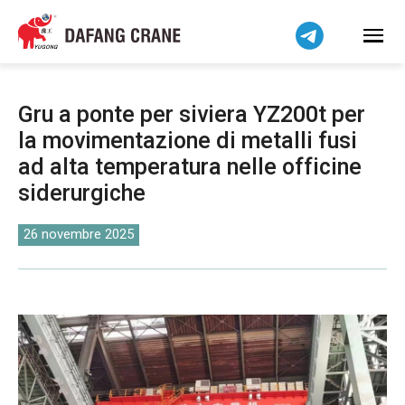
Bahasa Indonesia
Bahasa Melayu
Tiếng Việt
简体中文
Gru a ponte per siviera YZ200t per
বাংলা
la movimentazione di metalli fusi
فارسی
ad alta temperatura nelle officine
Pilipino
siderurgiche
اردو
26 novembre 2025
Українська
Čeština
Беларуская мова
Kiswahili
Dansk
Norsk