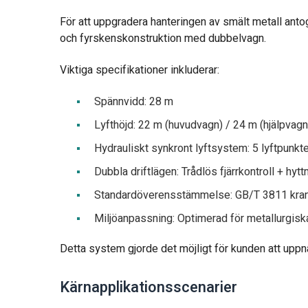
För att uppgradera hanteringen av smält metall an
och fyrskenskonstruktion med dubbelvagn.
Viktiga specifikationer inkluderar:
Spännvidd: 28 m
Lyfthöjd: 22 m (huvudvagn) / 24 m (hjälpvagn
Hydrauliskt synkront lyftsystem: 5 lyftpunkt
Dubbla driftlägen: Trådlös fjärrkontroll + hyt
Standardöverensstämmelse: GB/T 3811 kran
Miljöanpassning: Optimerad för metallurgis
Detta system gjorde det möjligt för kunden att upp
Kärnapplikationsscenarier