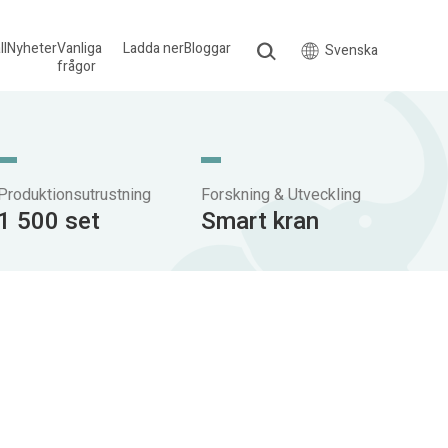
ll
Nyheter
Vanliga
Ladda ner
Bloggar
Svenska
frågor
Produktionsutrustning
Forskning & Utveckling
1 500 set
Smart kran