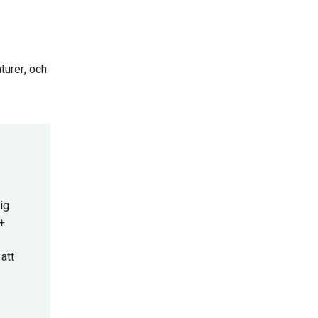
turer, och
ig
0+
att