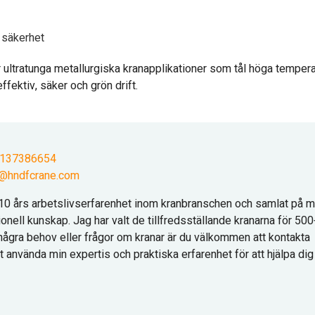
 säkerhet
r ultratunga metallurgiska kranapplikationer som tål höga tempera
ffektiv, säker och grön drift.
9137386654
@hndfcrane.com
10 års arbetslivserfarenhet inom kranbranschen och samlat på m
nell kunskap. Jag har valt de tillfredsställande kranarna för 50
några behov eller frågor om kranar är du välkommen att kontakta
 använda min expertis och praktiska erfarenhet för att hjälpa dig 