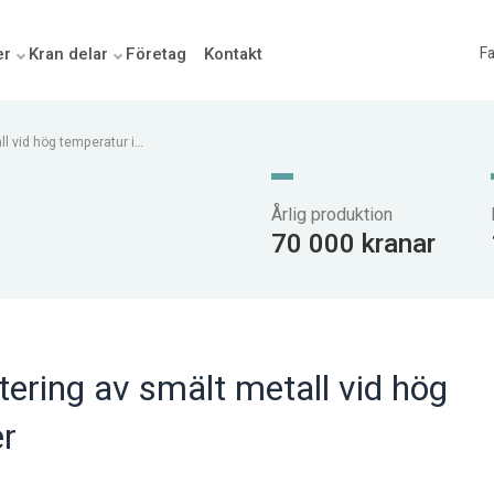
er
Kran delar
Företag
Kontakt
Fa
l vid hög temperatur i
Årlig produktion
70 000 kranar
ering av smält metall vid hög
er