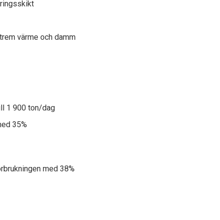
ringsskikt
 extrem värme och damm
ll 1 900 ton/dag
 med 35%
förbrukningen med 38%