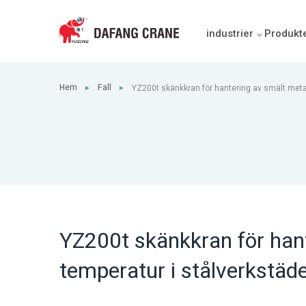
industrier
Produkt
Hem
Fall
YZ200t skänkkran för hantering av smält metal
►
►
stålverkstäder
YZ200t skänkkran för hant
temperatur i stålverkstäd