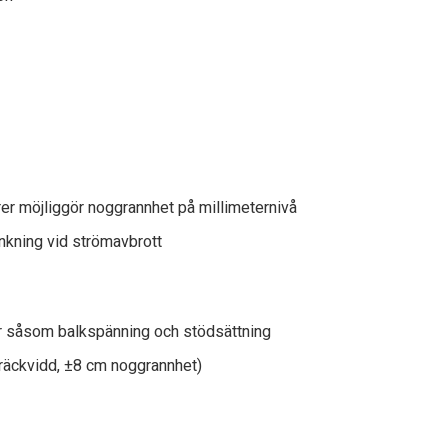
er möjliggör noggrannhet på millimeternivå
kning vid strömavbrott
ar såsom balkspänning och stödsättning
räckvidd, ±8 cm noggrannhet)