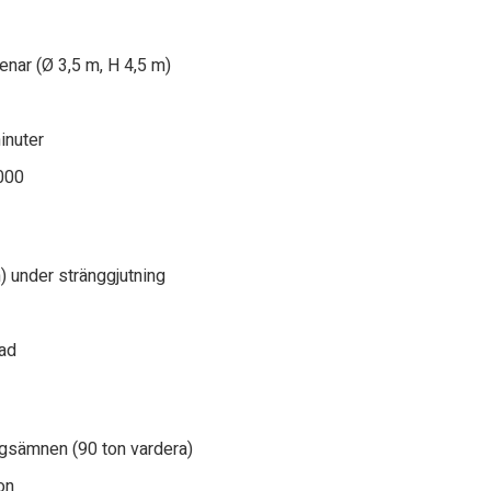
enar (Ø 3,5 m, H 4,5 m)
inuter
1000
) under stränggjutning
ad
ingsämnen (90 ton vardera)
on