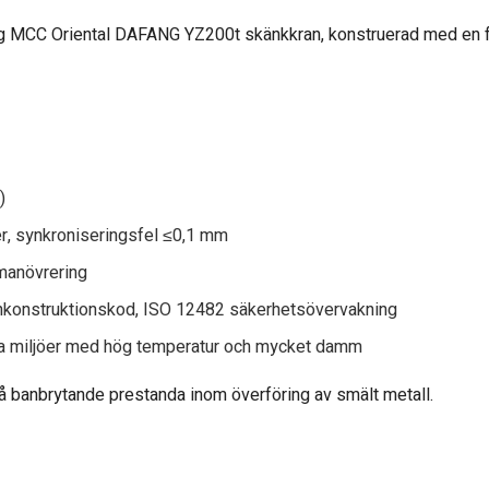
tog MCC Oriental DAFANG YZ200t skänkkran, konstruerad med en 
)
er, synkroniseringsfel ≤0,1 mm
tmanövrering
konstruktionskod, ISO 12482 säkerhetsövervakning
ka miljöer med hög temperatur och mycket damm
nå banbrytande prestanda inom överföring av smält metall.