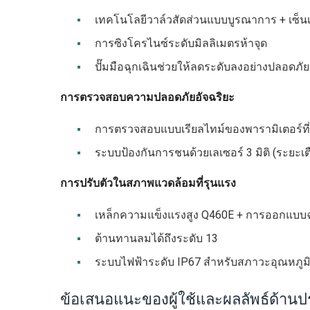
เทคโนโลยีวาล์วสัดส่วนแบบบูรณาการ + เซ็นเซ
การซิงโครไนซ์ระดับมิลลิเมตรห้าจุด
ปั๊มมือฉุกเฉินช่วยให้ลดระดับลงอย่างปลอดภัย
การตรวจสอบความปลอดภัยอัจฉริยะ
การตรวจสอบแบบเรียลไทม์ของพารามิเตอร์ที
ระบบป้องกันการชนด้วยเลเซอร์ 3 มิติ (ระยะเ
การปรับตัวในสภาพแวดล้อมที่รุนแรง
เหล็กความแข็งแรงสูง Q460E + การออกแบบ
ต้านทานลมได้ถึงระดับ 13
ระบบไฟฟ้าระดับ IP67 สำหรับสภาวะอุณหภูม
ข้อเสนอแนะของผู้ใช้และผลลัพธ์ด้านป