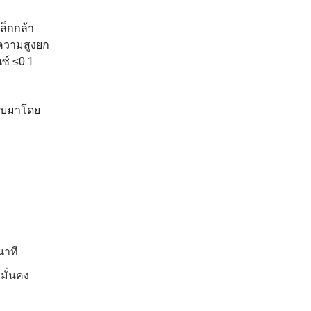
ล็กกล้า
ะความสูงยก
ซ์ ≤0.1
บบมาโดย
นาที
มั่นคง