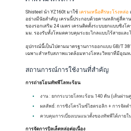
Shisteel นำ YZ160t มาใช้
เครนเหนือศีรษะโรงหล่อ
อย่างมีนัยสำคัญ เครนนี้ประกอบด้วยคานหลักคู่สี่
ของรอกเสริม 24 เมตร เครนติดตั้งระบบยกแบบซิงโคร
มม. รองรับทั้งโหมดควบคุมระยะไกลแบบไร้สายและ
อุปกรณ์นี้เป็นไปตามมาตรฐานการออกแบบ GB/T 3
เฉพาะสำหรับสภาพแวดล้อมทางโลหะวิทยาที่มีอุณหภูม
สถานการณ์การใช้งานที่สำคัญ
การถ่ายโอนทัพพีโลหะร้อน
งาน : ยกกระบวยโลหะร้อน 140 ตัน (เส้นผ่านศูน
ผลลัพธ์: การซิงโครไนซ์ไฮดรอลิก + การจัดต
ควบคุมการเบี่ยงเบนแนวตั้งของทัพพีได้ภายใน 1
การจัดการบิลเล็ตหล่อต่อเนื่อง