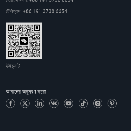
হোয়াটসঅ্যাপ:
+86 191 3738 6654
টেলিগ্রাম:
+86 191 3738 6654
উইচ্যাট
আমাদের অনুসরণ করো