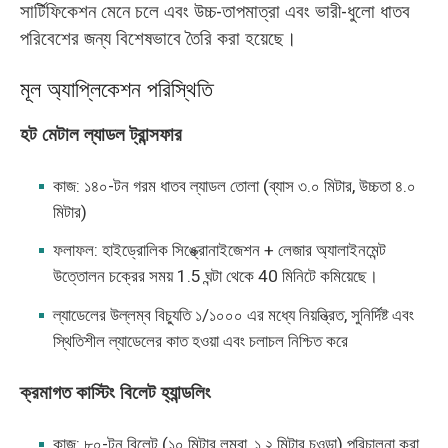
সার্টিফিকেশন মেনে চলে এবং উচ্চ-তাপমাত্রা এবং ভারী-ধুলো ধাতব
পরিবেশের জন্য বিশেষভাবে তৈরি করা হয়েছে।
মূল অ্যাপ্লিকেশন পরিস্থিতি
হট মেটাল ল্যাডল ট্রান্সফার
কাজ: ১৪০-টন গরম ধাতব ল্যাডল তোলা (ব্যাস ৩.০ মিটার, উচ্চতা ৪.০
মিটার)
ফলাফল: হাইড্রোলিক সিঙ্ক্রোনাইজেশন + লেজার অ্যালাইনমেন্ট
উত্তোলন চক্রের সময় 1.5 ঘন্টা থেকে 40 মিনিটে কমিয়েছে।
ল্যাডেলের উল্লম্ব বিচ্যুতি ১/১০০০ এর মধ্যে নিয়ন্ত্রিত, সুনির্দিষ্ট এবং
স্থিতিশীল ল্যাডেলের কাত হওয়া এবং চলাচল নিশ্চিত করে
ক্রমাগত কাস্টিং বিলেট হ্যান্ডলিং
কাজ: ৮০-টন বিলেট (১০ মিটার লম্বা, ১.২ মিটার চওড়া) পরিচালনা করা