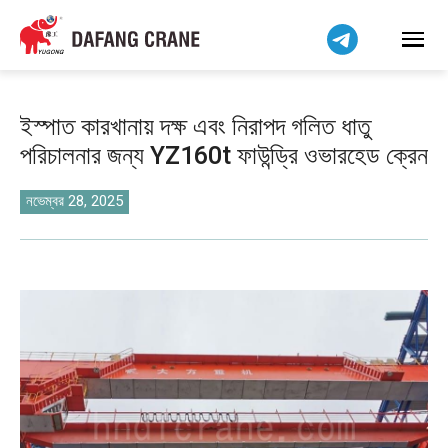
हिन्दी
Bahasa Indonesia
Bahasa Melayu
Tiếng Việt
ইস্পাত কারখানায় দক্ষ এবং নিরাপদ গলিত ধাতু
简体中文
পরিচালনার জন্য YZ160t ফাউন্ড্রি ওভারহেড ক্রেন
فارسی
Pilipino
নভেম্বর 28, 2025
اردو
Українська
Čeština
Беларуская мова
Kiswahili
Dansk
Norsk