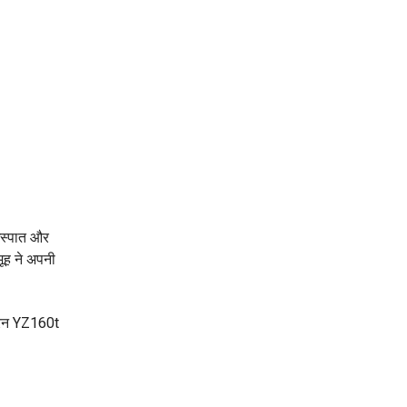
 इस्पात और
मूह ने अपनी
्रेन YZ160t