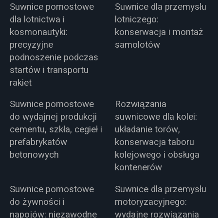
Suwnice pomostowe
Suwnice dla przemysłu
dla lotnictwa i
lotniczego:
kosmonautyki:
konserwacja i montaż
precyzyjne
samolotów
podnoszenie podczas
startów i transportu
rakiet
Suwnice pomostowe
Rozwiązania
do wydajnej produkcji
suwnicowe dla kolei:
cementu, szkła, cegieł i
układanie torów,
prefabrykatów
konserwacja taboru
betonowych
kolejowego i obsługa
kontenerów
Suwnice pomostowe
Suwnice dla przemysłu
do żywności i
motoryzacyjnego:
napojów: niezawodne
wydajne rozwiązania