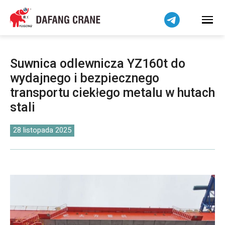
Bahasa Indonesia
Bahasa Melayu
Tiếng Việt
简体中文
Suwnica odlewnicza YZ160t do
বাংলা
wydajnego i bezpiecznego
فارسی
transportu ciekłego metalu w hutach
Pilipino
stali
اردو
28 listopada 2025
Українська
Čeština
Беларуская мова
Kiswahili
Dansk
Norsk