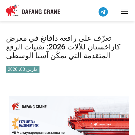
Bahasa Indonesia
Bahasa Melayu
Tiếng Việt
简体中文
تعرّف على رافعة دافانغ في معرض
বাংলা
كازاخستان للآلات 2026: تقنيات الرفع
فارسی
المتقدمة التي تمكّن آسيا الوسطى
Pilipino
اردو
مارس 03، 2026
Українська
Čeština
Беларуская мова
Kiswahili
Dansk
Norsk