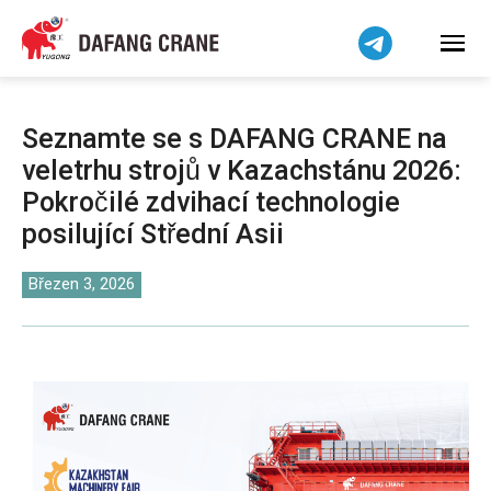
हिन्दी
Bahasa Indonesia
Bahasa Melayu
Tiếng Việt
Seznamte se s DAFANG CRANE na
简体中文
veletrhu strojů v Kazachstánu 2026:
বাংলা
Pokročilé zdvihací technologie
فارسی
posilující Střední Asii
Pilipino
Březen 3, 2026
اردو
Українська
Беларуская мова
Kiswahili
Dansk
Norsk