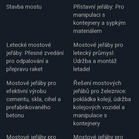
Stavba mostu
Přístavní jeřáby: Pro
manipulaci s
kontejnery a sypkým
materiálem
Letecké mostové
Mostové jeřáby pro
jeřáby: Přesné zvedání
letecký průmysl:
pro odpalování a
Údržba a montáž
přepravu raket
letadel
Mostové jeřáby pro
Řešení mostových
efektivní výrobu
jeřábů pro železnice:
cementu, skla, cihel a
pokládka kolejí, údržba
prefabrikovaného
kolejových vozidel a
betonu
manipulace s
kontejnery
Mostové jeřáby pro
Mostové jeřáby pro