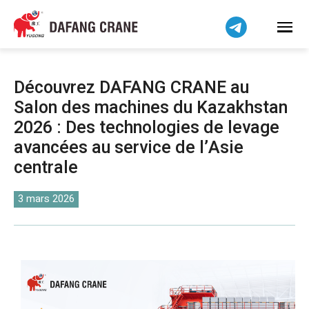
Bahasa Indonesia
Bahasa Melayu
Tiếng Việt
简体中文
Découvrez DAFANG CRANE au
বাংলা
Salon des machines du Kazakhstan
فارسی
2026 : Des technologies de levage
Pilipino
avancées au service de l’Asie
اردو
centrale
Українська
3 mars 2026
Čeština
Беларуская мова
Kiswahili
Dansk
Norsk