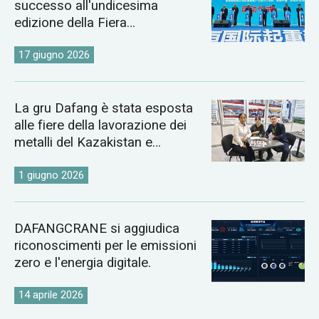
successo all'undicesima
edizione della Fiera
Internazionale delle Gru di
Changyuan.
17 giugno 2026
La gru Dafang è stata esposta
alle fiere della lavorazione dei
metalli del Kazakistan e
dell'Uzbekistan del 2026.
1 giugno 2026
DAFANGCRANE si aggiudica
riconoscimenti per le emissioni
zero e l'energia digitale.
14 aprile 2026