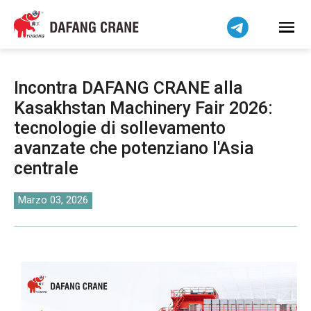
Bahasa Indonesia
Bahasa Melayu
Tiếng Việt
简体中文
Incontra DAFANG CRANE alla
বাংলা
Kasakhstan Machinery Fair 2026:
فارسی
tecnologie di sollevamento
Pilipino
avanzate che potenziano l'Asia
اردو
centrale
Українська
Marzo 03, 2026
Čeština
Беларуская мова
Kiswahili
Dansk
Norsk