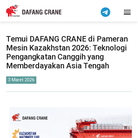
हिन्दी
Bahasa Melayu
Tiếng Việt
简体中文
Temui DAFANG CRANE di Pameran
বাংলা
Mesin Kazakhstan 2026: Teknologi
فارسی
Pengangkatan Canggih yang
Pilipino
Memberdayakan Asia Tengah
اردو
3 Maret 2026
Українська
Čeština
Беларуская мова
Kiswahili
Dansk
Norsk