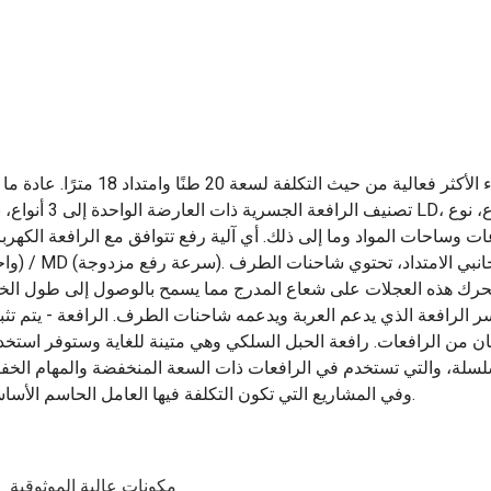
الرافعات الجسرية ذات العارضة الواحدة هي الشراء الأكثر فعالية من حيث التكلفة لسعة 20 طنًا وامتداد
تصنيف الرافعة الجسرية ذات العارضة الواحدة إلى 3 أنواع، نوع LD، نوع منخفض الارتفاع
ات المواد وما إلى ذلك. أي آلية رفع تتوافق مع الرافعة الكهربائية CD (سرعة 
واحدة) / MD (سرعة رفع مزدوجة). تتكون من الأجزاء الت
 تتحرك هذه العجلات على شعاع المدرج مما يسمح بالوصول إلى طول الخل
 الرافعة الذي يدعم العربة ويدعمه شاحنات الطرف. الرافعة - يتم تثب
ن من الرافعات. رافعة الحبل السلكي وهي متينة للغاية وستوفر استخدا
السلسلة، والتي تستخدم في الرافعات ذات السعة المنخفضة والمهام الخف
وفي المشاريع التي تكون التكلفة فيها العامل الحاسم الأساسي.
مكونات عالية الموثوقية