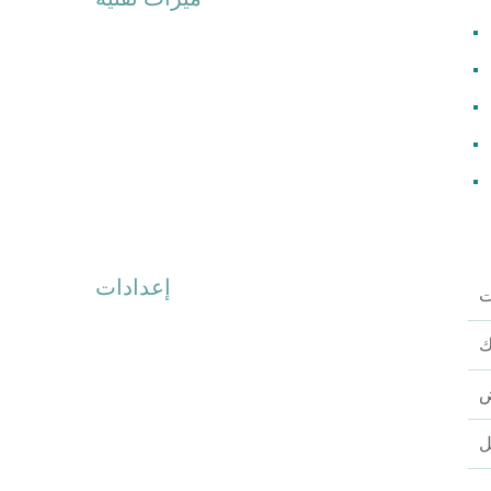
إعدادات
ت
ك
ض
ل