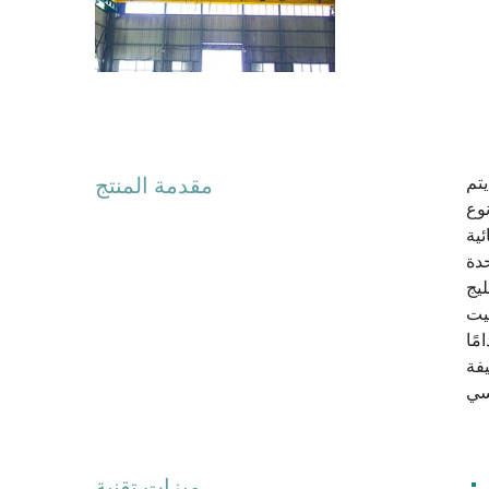
 18 مترًا. عادة ما يتم
مقدمة المنتج
، نوع LDP. يتم استخدامها على نطاق واسع
رفع
الية: شاحنات الطرف - تقع على جانبي الامتداد، تحتوي شاحنات الطرف
يج
يت
مًا
يفة
ميزات تقنية