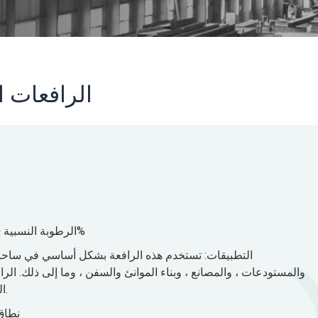
الرافعات ا
درجة حرارة بيئة العمل: -25 ° C〜 + 40 ° C ، الرطوبة النسبية ≤85%
التطبيقات: تستخدم هذه الرافعة بشكل أساسي في ساحات
والمستودعات ، والمصانع ، وبناء الموانئ والسفن ، وما إلى ذلك. الر
العمل الصناعية التي تخدم تطبيقات الرفع المختلفة.
نطاق