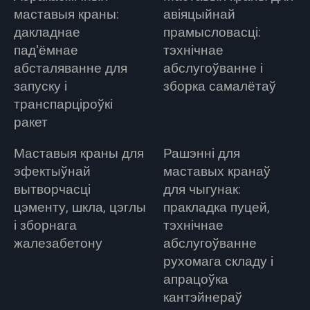
маставыя краны:
авіяцыйнай
дакладнае
прамысловасці:
пад'ёмнае
тэхнічнае
абсталяванне для
абслугоўванне і
запуску і
зборка самалётаў
транспарціроўкі
ракет
Маставыя краны для
Рашэнні для
эфектыўнай
маставых кранаў
вытворчасці
для чыгунак:
цэменту, шкла, цэглы
пракладка пуцей,
і зборнага
тэхнічнае
жалезабетону
абслугоўванне
рухомага складу і
апрацоўка
кантэйнераў