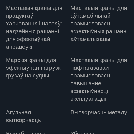
Маставыя краны для
Маставыя краны для
прадуктаў
аўтамабільнай
харчавання і напояў:
прамысловасці:
надзейныя рашэнні
эфектыўныя рашэнні
для эфектыўнай
аўтаматызацыі
апрацоўкі
Марскія краны для
Маставыя краны для
эфектыўнай пагрузкі
нафтагазавай
грузаў на судны
прамысловасці:
павышэнне
эфектыўнасці
эксплуатацыі
Агульная
Вытворчасць металу
вытворчасць
Выраб паперы
Зборныя