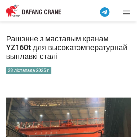
हिन्दी
Bahasa Indonesia
Bahasa Melayu
Tiếng Việt
Рашэнне з маставым кранам
简体中文
YZ160t для высокатэмпературнай
বাংলা
выплавкі сталі
فارسی
Pilipino
28 лістапада 2025 г.
اردو
Українська
Čeština
Kiswahili
Dansk
Norsk