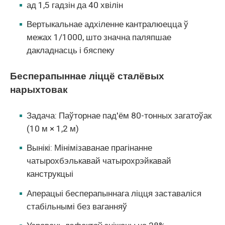
ад 1,5 гадзін да 40 хвілін
Вертыкальнае адхіленне кантралюецца ў
межах 1/1000, што значна паляпшае
дакладнасць і бяспеку
Бесперапыннае ліццё сталёвых
нарыхтовак
Задача: Паўторнае пад'ём 80-тонных загатоўак
(10 м × 1,2 м)
Вынікі: Мінімізаванае прагінанне
чатырохбэлькавай чатырохрэйкавай
канструкцыі
Аперацыі бесперапыннага ліцця заставаліся
стабільнымі без ваганняў