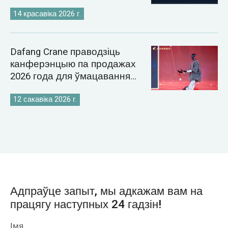
14 красавіка 2026 г.
Dafang Crane праводзіць
канферэнцыю па продажах
2026 года для ўмацавання
глабальнай стратэгіі рынку
кранаў
12 сакавіка 2026 г.
Адпраўце запыт, мы адкажам вам на
працягу наступных 24 гадзін!
Імя