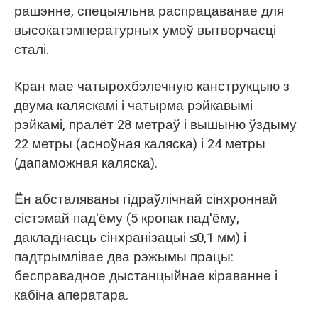
рашэнне, спецыяльна распрацаванае для
высокатэмпературных умоў вытворчасці
сталі.
Кран мае чатырохбэлечную канструкцыю з
двума каляскамі і чатырма рэйкавымі
рэйкамі, пралёт 28 метраў і вышыню ўздыму
22 метры (асноўная каляска) і 24 метры
(дапаможная каляска).
Ён абсталяваны гідраўлічнай сінхроннай
сістэмай пад'ёму (5 кропак пад'ёму,
дакладнасць сінхранізацыі ≤0,1 мм) і
падтрымлівае два рэжымы працы:
бесправадное дыстанцыйнае кіраванне і
кабіна аператара.