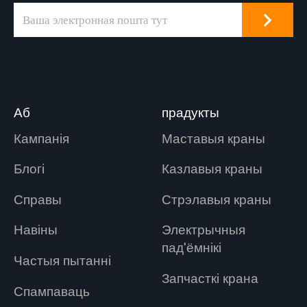
Аб
прадукты
Кампанія
Маставыя краны
Блогі
Казлавыя краны
Справы
Стрэлавыя краны
Навіны
Электрычныя
пад'ёмнікі
Частыя пытанні
Запчасткі крана
Спампаваць