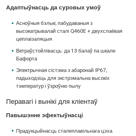
Адаптыўнасць да суровых умоў
Асноўныя бэлькі, пабудаваныя з
высокатрывалай сталі Q460E + двухслаёвая
цеплаізаляцыя
Ветраўстойлівасць: да 13 балаў па шкале
Бафорта
Электрычная сістэма з абаронай IP67,
падыходзіць для экстрэмальна высокіх
тэмператур і ўзроўню пылу
Перавагі і вынікі для кліентаў
Павышэнне эфектыўнасці
Прадукцыйнасць сталеплавільнага цэха