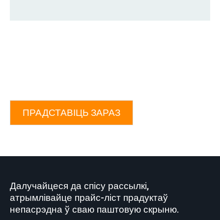
ПРАДСТАВІЦЬ ЗАРАЗ
Далучайцеся да спісу рассылкі,
атрымлівайце прайс-ліст прадуктаў
непасрэдна ў сваю паштовую скрыню.