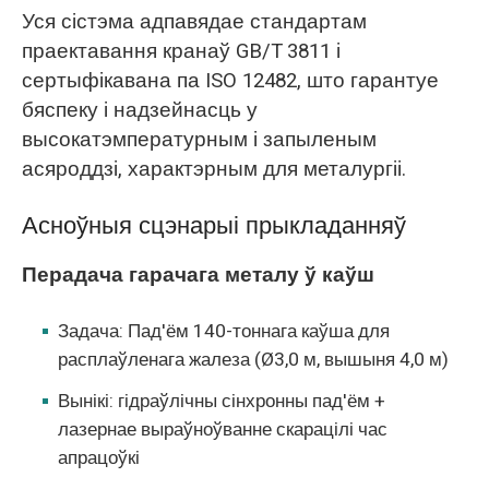
Уся сістэма адпавядае стандартам
праектавання кранаў GB/T 3811 і
сертыфікавана па ISO 12482, што гарантуе
бяспеку і надзейнасць у
высокатэмпературным і запыленым
асяроддзі, характэрным для металургіі.
Асноўныя сцэнарыі прыкладанняў
Перадача гарачага металу ў каўш
Задача: Пад'ём 140-тоннага каўша для
расплаўленага жалеза (Ø3,0 м, вышыня 4,0 м)
Вынікі: гідраўлічны сінхронны пад'ём +
лазернае выраўноўванне скарацілі час
апрацоўкі