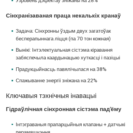
Узровень дэфектаў зніжаны на 28%
Сінхранізаваная праца некалькіх кранаў
Задача: Сінхронны ўздым двух загатоўак
бесперапыннага ліцця (па 70 тон кожная)
Вынікі: Інтэлектуальная сістэма кіравання
забяспечыла каардынацыю хуткасці і пазіцыі
Прадукцыйнасць павялічылася на 38%
Спажыванне энергіі зніжана на 22%
Ключавыя тэхнічныя інавацыі
Гідраўлічная сінхронная сістэма пад'ёму
Інтэграваныя прапарцыйныя клапаны + датчыкі
перамяшчэння