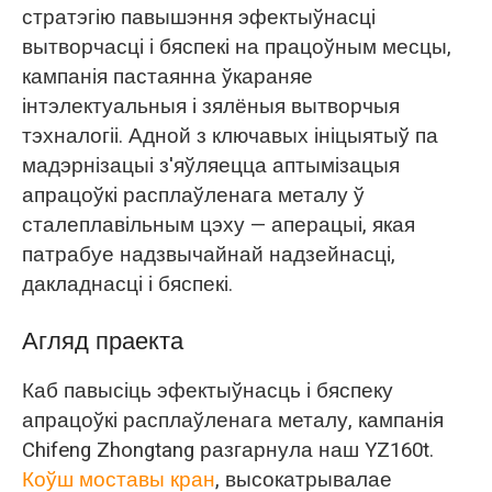
стратэгію павышэння эфектыўнасці
вытворчасці і бяспекі на працоўным месцы,
кампанія пастаянна ўкараняе
інтэлектуальныя і зялёныя вытворчыя
тэхналогіі. Адной з ключавых ініцыятыў па
мадэрнізацыі з'яўляецца аптымізацыя
апрацоўкі расплаўленага металу ў
сталеплавільным цэху — аперацыі, якая
патрабуе надзвычайнай надзейнасці,
дакладнасці і бяспекі.
Агляд праекта
Каб павысіць эфектыўнасць і бяспеку
апрацоўкі расплаўленага металу, кампанія
Chifeng Zhongtang разгарнула наш YZ160t.
Коўш моставы кран
, высокатрывалае