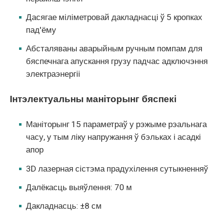
Дасягае міліметровай дакладнасці ў 5 кропках
пад'ёму
Абсталяваны аварыйным ручным помпам для
бяспечнага апускання грузу падчас адключэння
электраэнергіі
Інтэлектуальны маніторынг бяспекі
Маніторынг 15 параметраў у рэжыме рэальнага
часу, у тым ліку напружання ў бэльках і асадкі
апор
3D лазерная сістэма прадухілення сутыкненняў
Далёкасць выяўлення: 70 м
Дакладнасць: ±8 см