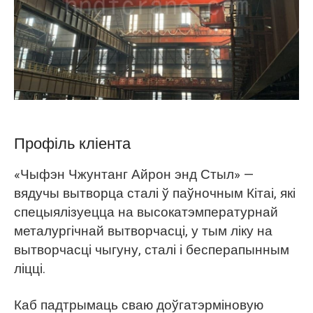
O‘zbekcha
Профіль кліента
«Чыфэн Чжунтанг Айрон энд Стыл» —
вядучы вытворца сталі ў паўночным Кітаі, які
спецыялізуецца на высокатэмпературнай
металургічнай вытворчасці, у тым ліку на
вытворчасці чыгуну, сталі і бесперапынным
ліцці.
Каб падтрымаць сваю доўгатэрміновую