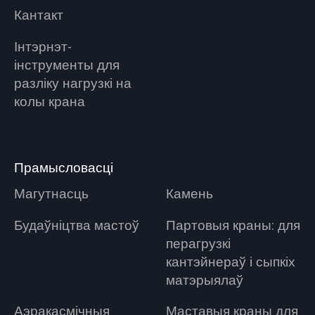
Кантакт
Інтэрнэт-
інструменты для
разліку нагрузкі на
колы крана
Прамысловасці
Магутнасць
Камень
Будаўніцтва мастоў
Партовыя краны: для
перагрузкі
кантэйнераў і сыпкіх
матэрыялаў
Аэракасмічныя
Маставыя краны для