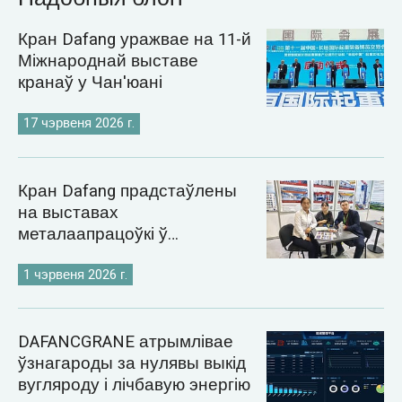
Кран Dafang уражвае на 11-й
Міжнароднай выставе
кранаў у Чан'юані
17 чэрвеня 2026 г.
Кран Dafang прадстаўлены
на выставах
металаапрацоўкі ў
Казахстане і Узбекістане ў
2026 годзе
1 чэрвеня 2026 г.
DAFANCGRANE атрымлівае
ўзнагароды за нулявы выкід
вугляроду і лічбавую энергію