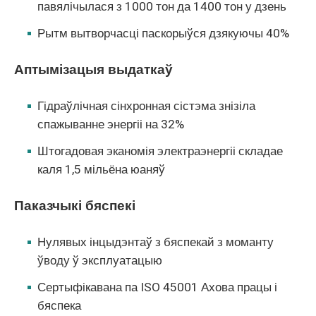
павялічылася з 1000 тон да 1400 тон у дзень
Рытм вытворчасці паскорыўся дзякуючы 40%
Аптымізацыя выдаткаў
Гідраўлічная сінхронная сістэма знізіла
спажыванне энергіі на 32%
Штогадовая эканомія электраэнергіі складае
каля 1,5 мільёна юаняў
Паказчыкі бяспекі
Нулявых інцыдэнтаў з бяспекай з моманту
ўводу ў эксплуатацыю
Сертыфікавана па ISO 45001 Ахова працы і
бяспека