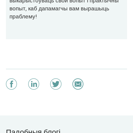
выкарыстоўваць свой вопыт і практычны
вопыт, каб дапамагчы вам вырашыць
праблему!
Падобныя блогі