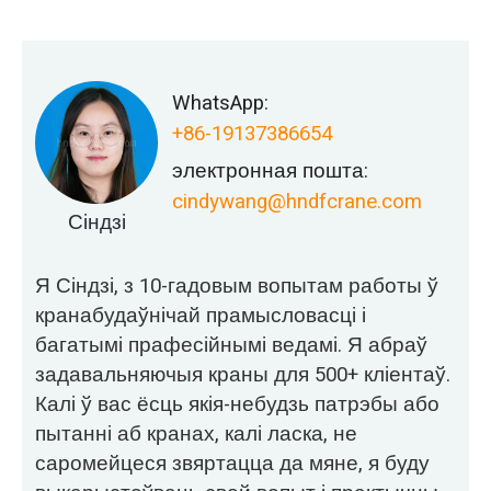
WhatsApp:
+86-19137386654
электронная пошта:
cindywang@hndfcrane.com
Сіндзі
Я Сіндзі, з 10-гадовым вопытам работы ў
кранабудаўнічай прамысловасці і
багатымі прафесійнымі ведамі. Я абраў
задавальняючыя краны для 500+ кліентаў.
Калі ў вас ёсць якія-небудзь патрэбы або
пытанні аб кранах, калі ласка, не
саромейцеся звяртацца да мяне, я буду