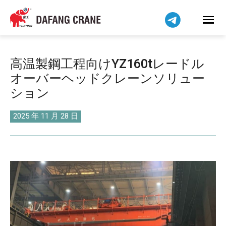
Bahasa Indonesia
Bahasa Melayu
Tiếng Việt
简体中文
高温製鋼工程向けYZ160tレードル
বাংলা
オーバーヘッドクレーンソリュー
فارسی
ション
Pilipino
اردو
2025 年 11 月 28 日
Українська
Čeština
Беларуская мова
Kiswahili
Dansk
Norsk