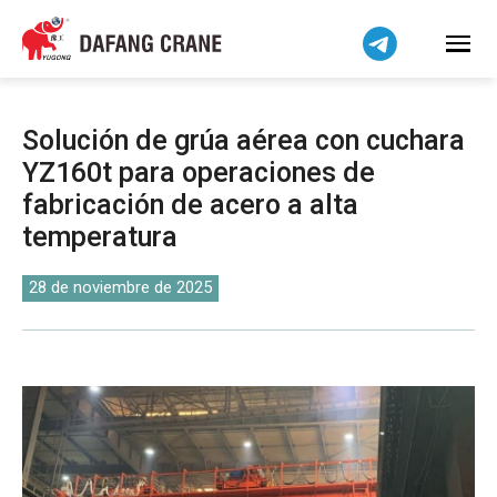
Bahasa Indonesia
Bahasa Melayu
Tiếng Việt
简体中文
Solución de grúa aérea con cuchara
বাংলা
YZ160t para operaciones de
فارسی
fabricación de acero a alta
Pilipino
temperatura
اردو
28 de noviembre de 2025
Українська
Čeština
Беларуская мова
Kiswahili
Dansk
Norsk