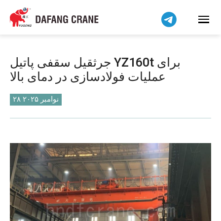
हिन्दी
Bahasa Indonesia
Bahasa Melayu
Tiếng Việt
جرثقیل سقفی پاتیل YZ160t برای
简体中文
عملیات فولادسازی در دمای بالا
বাংলা
Pilipino
۲۸ نوامبر ۲۰۲۵
اردو
Українська
Čeština
Беларуская мова
Kiswahili
Dansk
Norsk