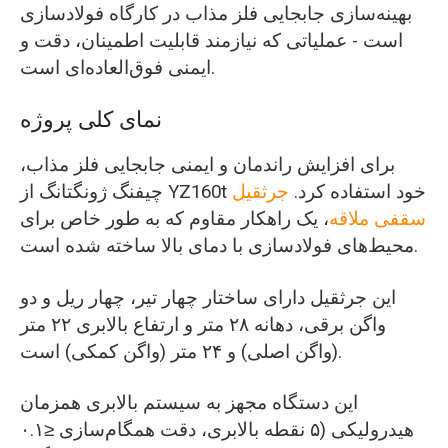
بهینه‌سازی جابجایی فلز مذاب در کارگاه فولادسازی
است - عملیاتی که نیازمند قابلیت اطمینان، دقت و
ایمنی فوق‌العاده‌ای است.
نمای کلی پروژه
برای افزایش راندمان و ایمنی جابجایی فلز مذاب،
چیفنگ ژونگتانگ از YZ160t خود استفاده کرد.
جرثقیل
سقفی ملاقه
، یک راهکار مقاوم که به طور خاص برای
محیط‌های فولادسازی با دمای بالا ساخته شده است.
این جرثقیل دارای ساختار چهار تیر، چهار ریل و دو
واگن برقی، دهانه ۲۸ متر و ارتفاع بالابری ۲۲ متر
(واگن اصلی) و ۲۴ متر (واگن کمکی) است.
این دستگاه مجهز به سیستم بالابری همزمان
هیدرولیکی (۵ نقطه بالابری، دقت همگام‌سازی ≤۰.۱