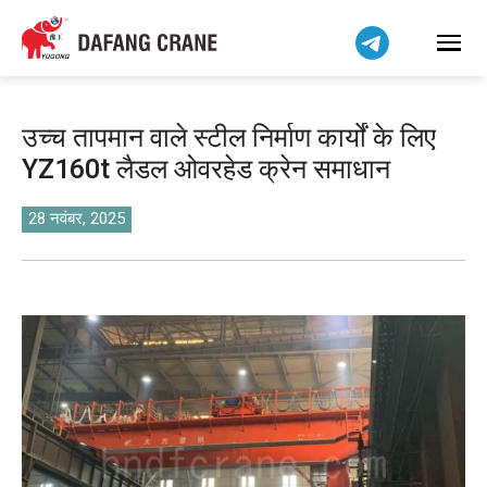
Bahasa Indonesia
Bahasa Melayu
Tiếng Việt
简体中文
उच्च तापमान वाले स्टील निर्माण कार्यों के लिए
বাংলা
YZ160t लैडल ओवरहेड क्रेन समाधान
فارسی
Pilipino
28 नवंबर, 2025
اردو
Українська
Čeština
Беларуская мова
Kiswahili
Dansk
Norsk