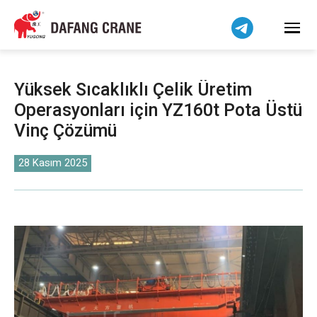
Bahasa Indonesia
Bahasa Melayu
Tiếng Việt
简体中文
Yüksek Sıcaklıklı Çelik Üretim
বাংলা
Operasyonları için YZ160t Pota Üstü
فارسی
Vinç Çözümü
Pilipino
اردو
28 Kasım 2025
Українська
Čeština
Беларуская мова
Kiswahili
Dansk
Norsk