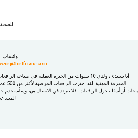
حاصل على شهادة
واتساب:
54
ywang@hndfcrane.com
أنا سيندي، ولدي 10 سنوات من الخبرة العملية في صناعة ا
المعرفة المه
اجات أو أسئلة حول الرافعات، فلا تتردد في الاتصال بي، وسأستخدم خب
لمساعدتك في حل المشكلة!