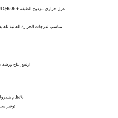
العوارض الرئيسية مصنوعة من الفولاذ عالي القوة Q460E + عزل حراري مزدوج الطبقة
نظام كهربائي مع حماية IP67، مناسب لدرجات الحرارة العال
ارتفع إنتاج ورشة صناعة الصلب 
نظام هيدروليكي متزامن يقلل من استخدام الطاقة بمقدار 32%
توفير سنوي في 