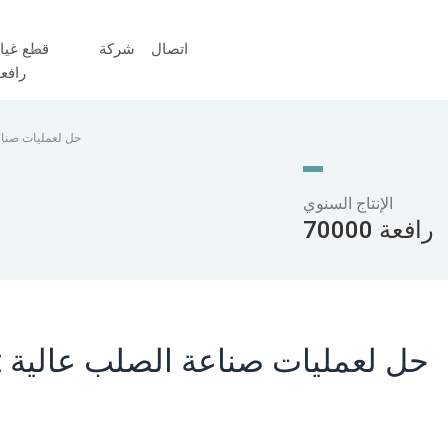
اتصال
شركة
قطع غيا
رافع
رافعة علوية بمغرفة YZ160t 
الإنتاج السنوي
70000 رافعة