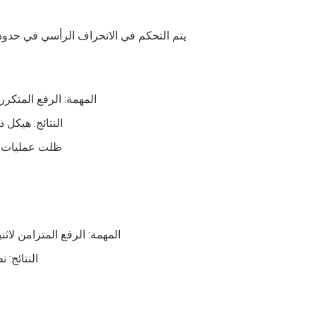
يتم التحكم في الانحراف الرأسي في حدود 1/1000، مما يحسن الدقة والسلامة بشكل كب
المهمة: الرفع المتكرر لقضبان حديدية
النتائج: هيكل
ظلت عمليات ا
المهمة: الرفع المتزامن لاثني
النتائج: