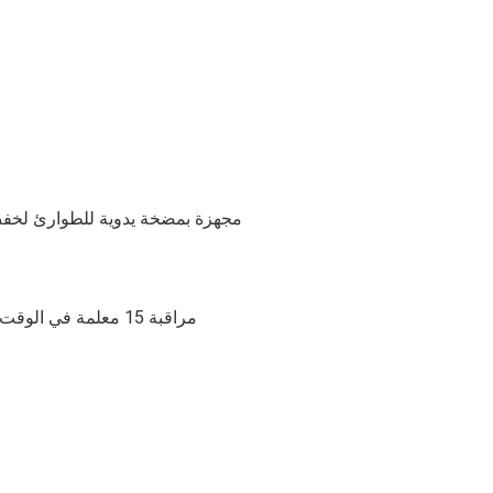
مجهزة بمضخة يدوية للطوارئ لخفض ا
مراقبة 15 معلمة في الوقت الفعلي بما في ذلك إجهاد العارضة وتسوية الدعم