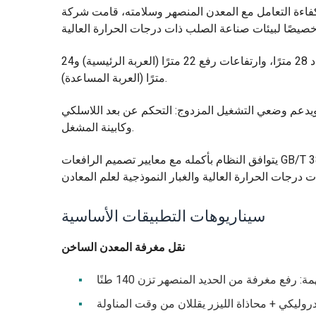
تتميز الرافعة بهيكل مزدوج مكون من أربعة عوارض وأربعة قضبان وعربة، وامتداد 28 مترًا، وارتفاعات رفع 22 مترًا (العربة الرئيسية) و24
مترًا (العربة المساعدة).
ظام رفع متزامن هيدروليكي (5 نقاط رفع، دقة تزامن ≤0.1 مم) ويدعم وضعي التشغيل المزدوج: التحكم عن بعد اللاسلكي
وكابينة المشغل.
يتوافق النظام بأكمله مع معايير تصميم الرافعات GB/T 3811 وهو معتمد وفقًا لمعيار ISO 12482، مما يضمن السلامة والموثوقية في
سيناريوهات التطبيقات الأساسية
نقل مغرفة المعدن الساخن
يدروليكي + محاذاة الليزر يقللان من وقت المناولة