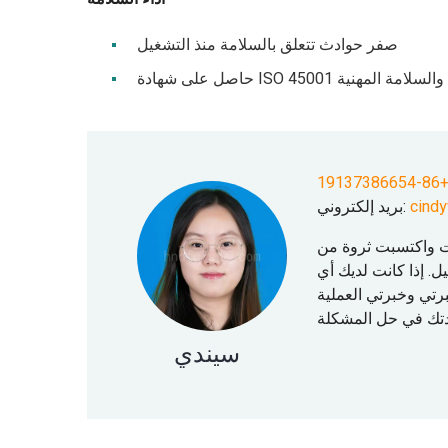
صفر حوادث تتعلق بالسلامة منذ التشغيل
 ISO 45001 للصحة والسلامة المهنية
+86-191373866
cind
بريد إلكتروني:
لرافعات واكتسبت ثروة من
نية. لقد اخترت الرافعات المرضية لأكثر من 500 عميل. إذا كانت لديك أي
رتي وخبرتي العملية
سيندي