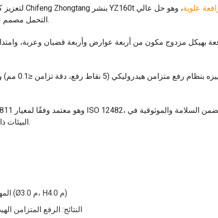
فعة علوية
، وهو حل عالي
لتعزيز كفاءة التعامل مع المعدن المنصهر وسلامته، قامت شركة Chifeng Zhongtang بنشر YZ160t
التحمل مصمم خصيصًا لبيئات صناعة الصلب ذات درجات الحرارة العالية.
تم تجهيزه بن
البيئات ذات درجات الحرارة العالية والغبار النموذجية لعلم المعادن.
المهمة: رفع مغرفة من الحديد المنصهر تزن 140 طنًا (Ø3.0 م، H4.0 م)
النتائج: الرفع المتزامن اله