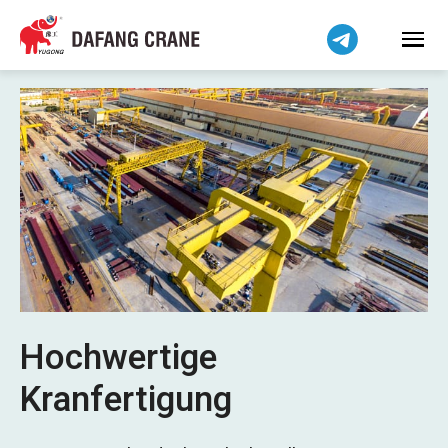
Bahasa Indonesia
Bahasa Melayu
Tiếng Việt
简体中文
বাংলা
فارسی
Pilipino
اردو
Українська
Čeština
Беларуская мова
Hochwertige
Kiswahili
Kranfertigung
Dansk
Norsk