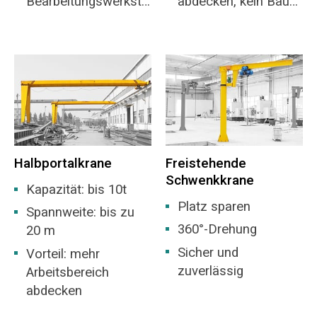
Bearbeitungswerkstä
abdecken, kein Bau
tten, Werkstätten der
eines Lagers
Metallurgie, Lager,
erforderlich.
Lager, Kraftwerke,
Werkstätten der
Leicht- und
Textilindustrie,
Werkstätten der
Lebensmittelindustri
Halbportalkrane
Freistehende
e.
Schwenkkrane
Kapazität: bis 10t
Platz sparen
Spannweite: bis zu
360°-Drehung
20 m
Sicher und
Vorteil: mehr
zuverlässig
Arbeitsbereich
abdecken