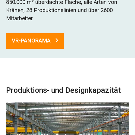
850.000 m² überdachte Fläche, alle Arten von
O‘zbekcha
Kränen, 28 Produktionslinien und über 2600
Mitarbeiter.
VR-PANORAMA
Produktions- und Designkapazität