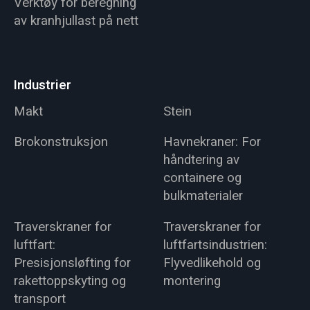
Verktøy for beregning
av kranhjullast på nett
Industrier
Makt
Stein
Brokonstruksjon
Havnekraner: For
håndtering av
containere og
bulkmaterialer
Traverskraner for
Traverskraner for
luftfart:
luftfartsindustrien:
Presisjonsløfting for
Flyvedlikehold og
rakettoppskyting og
montering
transport