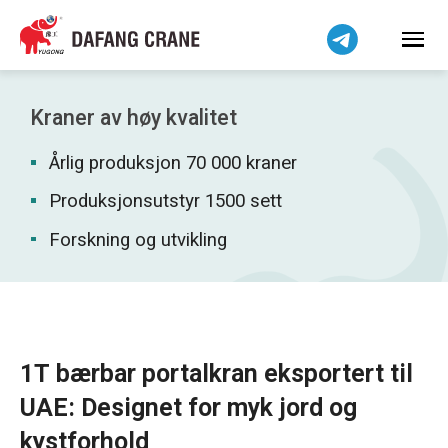
हिन्दी
Bahasa Indonesia
Bahasa Melayu
Tiếng Việt
Kraner av høy kvalitet
简体中文
Årlig produksjon 70 000 kraner
বাংলা
فارسی
Produksjonsutstyr 1500 sett
Pilipino
Forskning og utvikling
اردو
Українська
Čeština
Беларуская мова
1T bærbar portalkran eksportert til
Kiswahili
UAE: Designet for myk jord og
Dansk
kystforhold