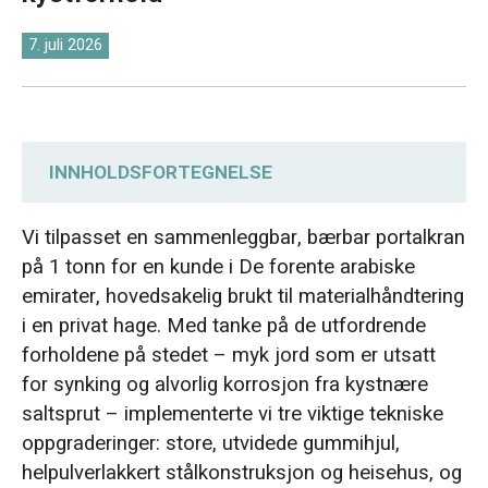
O‘zbekcha
7. juli 2026
INNHOLDSFORTEGNELSE
Anskaffelseskrav: Drift på mykt underlag og
Vi tilpasset en sammenleggbar, bærbar portalkran
beskyttelse mot kystkorrosjon
på 1 tonn for en kunde i De forente arabiske
emirater, hovedsakelig brukt til materialhåndtering
Tilpasset design av bærbar portalkran:
i en privat hage. Med tanke på de utfordrende
Brede gummihjul, antikorrosjonsbelegg og
forholdene på stedet – myk jord som er utsatt
galvanisert kjetting
for synking og alvorlig korrosjon fra kystnære
saltsprut – implementerte vi tre viktige tekniske
Bredere gummihjul for mykt underlag
oppgraderinger: store, utvidede gummihjul,
Tre korrosjonshindrende tiltak for kystmiljøer
helpulverlakkert stålkonstruksjon og heisehus, og