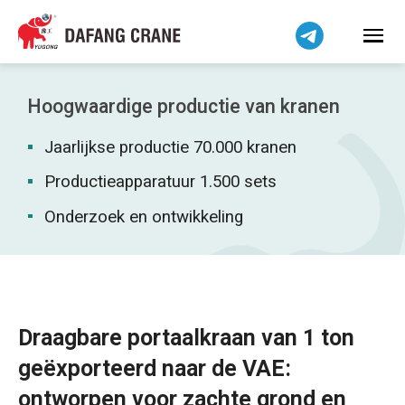
Bahasa Indonesia
Bahasa Melayu
Tiếng Việt
简体中文
Hoogwaardige productie van kranen
বাংলা
Jaarlijkse productie 70.000 kranen
فارسی
Pilipino
Productieapparatuur 1.500 sets
اردو
Onderzoek en ontwikkeling
Українська
Čeština
Беларуская мова
Kiswahili
Draagbare portaalkraan van 1 ton
Dansk
geëxporteerd naar de VAE:
Norsk
ontworpen voor zachte grond en