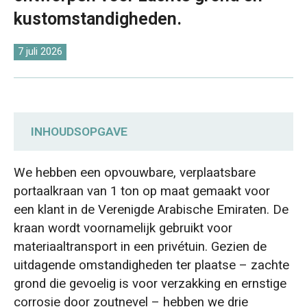
O‘zbekcha
kustomstandigheden.
7 juli 2026
INHOUDSOPGAVE
Inkoopvereisten: Werkzaamheden op
We hebben een opvouwbare, verplaatsbare
zachte ondergrond en bescherming tegen
portaalkraan van 1 ton op maat gemaakt voor
kustcorrosie.
een klant in de Verenigde Arabische Emiraten. De
kraan wordt voornamelijk gebruikt voor
Op maat gemaakt ontwerp van een
materiaaltransport in een privétuin. Gezien de
verplaatsbare portaalkraan: brede rubberen
uitdagende omstandigheden ter plaatse – zachte
wielen, corrosiebestendige coating en
grond die gevoelig is voor verzakking en ernstige
gegalvaniseerde ketting.
corrosie door zoutnevel – hebben we drie