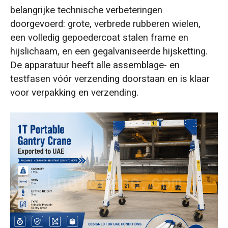
belangrijke technische verbeteringen
Verbrede rubberen wielen voor zachte
doorgevoerd: grote, verbrede rubberen wielen,
ondergrond
een volledig gepoedercoat stalen frame en
Drie maatregelen ter voorkoming van corrosie
hijslichaam, en een gegalvaniseerde hijsketting.
in kustgebieden
De apparatuur heeft alle assemblage- en
testfasen vóór verzending doorstaan en is klaar
Waarom niet kiezen voor een volledig
voor verpakking en verzending.
roestvrijstalen oplossing?
De verplaatsbare portaalkraan heeft de
fabriekstests succesvol doorstaan.
Ontvang uw oplossing op maat.