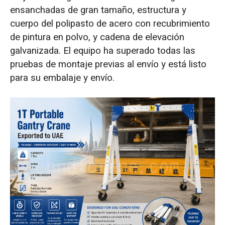
ensanchadas de gran tamaño, estructura y
Ruedas de goma ensanchadas para terrenos
cuerpo del polipasto de acero con recubrimiento
blandos.
de pintura en polvo, y cadena de elevación
Tres medidas anticorrosión para entornos
galvanizada. El equipo ha superado todas las
costeros
pruebas de montaje previas al envío y está listo
para su embalaje y envío.
¿Por qué no optar por una solución
completamente de acero inoxidable?
La grúa pórtico portátil ha superado con
éxito las pruebas de fábrica.
Obtenga su solución personalizada