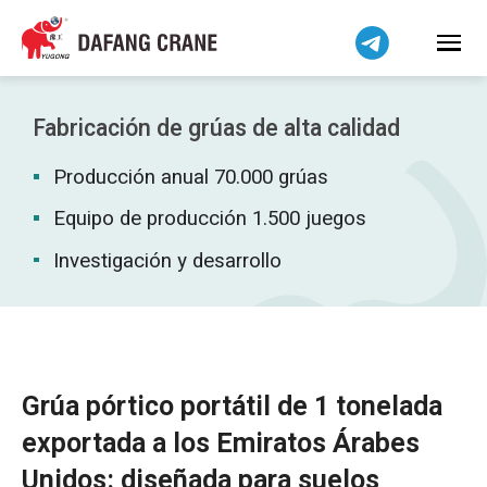
Bahasa Indonesia
Bahasa Melayu
Tiếng Việt
简体中文
Fabricación de grúas de alta calidad
বাংলা
Producción anual 70.000 grúas
فارسی
Pilipino
Equipo de producción 1.500 juegos
اردو
Investigación y desarrollo
Українська
Čeština
Беларуская мова
Kiswahili
Grúa pórtico portátil de 1 tonelada
Dansk
exportada a los Emiratos Árabes
Norsk
Unidos: diseñada para suelos