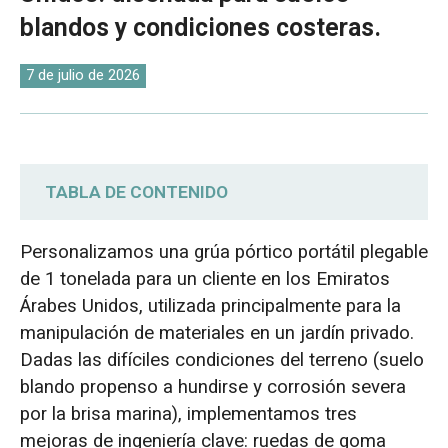
O‘zbekcha
blandos y condiciones costeras.
7 de julio de 2026
TABLA DE CONTENIDO
Requisitos de adquisición: Operación en
Personalizamos una grúa pórtico portátil plegable
terrenos blandos y protección contra la
de 1 tonelada para un cliente en los Emiratos
corrosión costera.
Árabes Unidos, utilizada principalmente para la
manipulación de materiales en un jardín privado.
Diseño personalizado de grúa pórtico
Dadas las difíciles condiciones del terreno (suelo
portátil: ruedas anchas de goma,
blando propenso a hundirse y corrosión severa
revestimiento anticorrosión y cadena
por la brisa marina), implementamos tres
galvanizada.
mejoras de ingeniería clave: ruedas de goma