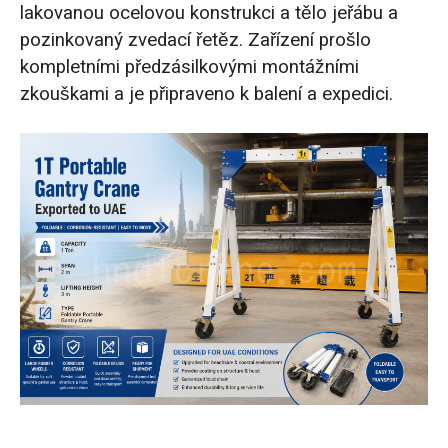
Tři protikorozní opatření pro pobřežní
lakovanou ocelovou konstrukci a tělo jeřábu a
prostředí
pozinkovaný zvedací řetěz. Zařízení prošlo
kompletními předzásilkovými montážními
Proč si nezvolit kompletní řešení z
zkouškami a je připraveno k balení a expedici.
nerezové oceli?
Přenosný portálový jeřáb úspěšně dokončil
tovární testování
Získejte řešení na míru