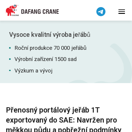
हिन्दी
Bahasa Indonesia
Bahasa Melayu
Tiếng Việt
Vysoce kvalitní výroba jeřábů
简体中文
Roční produkce 70 000 jeřábů
বাংলা
فارسی
Výrobní zařízení 1500 sad
Pilipino
Výzkum a vývoj
اردو
Українська
Беларуская мова
Kiswahili
Přenosný portálový jeřáb 1T
Dansk
exportovaný do SAE: Navržen pro
Norsk
měkkou půdu a pobřežní podmínky