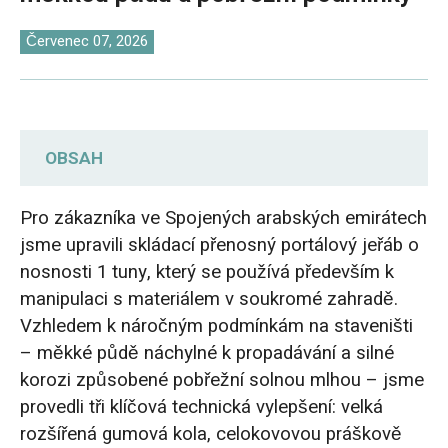
O‘zbekcha
Červenec 07, 2026
OBSAH
Požadavky na zadávání veřejných zakázek:
Pro zákazníka ve Spojených arabských emirátech
Provoz na měkkém povrchu a ochrana
jsme upravili skládací přenosný portálový jeřáb o
pobřeží proti korozi
nosnosti 1 tuny, který se používá především k
manipulaci s materiálem v soukromé zahradě.
Zakázková konstrukce přenosného
Vzhledem k náročným podmínkám na staveništi
portálového jeřábu: Široká gumová kola,
– měkké půdě náchylné k propadávání a silné
antikorozní nátěr a pozinkovaný řetěz
korozi způsobené pobřežní solnou mlhou – jsme
provedli tři klíčová technická vylepšení: velká
Rozšířená gumová kolečka pro měkký povrch
rozšířená gumová kola, celokovovou práškově