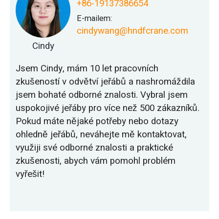
+86-19137386654
E-mailem:
cindywang@hndfcrane.com
Cindy
Jsem Cindy, mám 10 let pracovních
zkušeností v odvětví jeřábů a nashromáždila
jsem bohaté odborné znalosti. Vybral jsem
uspokojivé jeřáby pro více než 500 zákazníků.
Pokud máte nějaké potřeby nebo dotazy
ohledně jeřábů, neváhejte mě kontaktovat,
využiji své odborné znalosti a praktické
zkušenosti, abych vám pomohl problém
vyřešit!