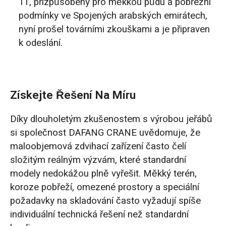
1T, přizpůsobený pro měkkou půdu a pobřežní
podmínky ve Spojených arabských emirátech,
nyní prošel továrními zkouškami a je připraven
k odeslání.
Získejte Řešení Na Míru
Díky dlouholetým zkušenostem s výrobou jeřábů
si společnost DAFANG CRANE uvědomuje, že
maloobjemová zdvihací zařízení často čelí
složitým reálným výzvám, které standardní
modely nedokážou plně vyřešit. Měkký terén,
koroze pobřeží, omezené prostory a speciální
požadavky na skladování často vyžadují spíše
individuální technická řešení než standardní