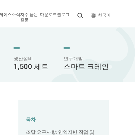
케이스
소식
자주 묻는
다운로드
블로그
한국어
질문
생산설비
연구개발
1,500 세트
스마트 크레인
목차
조달 요구사항: 연약지반 작업 및