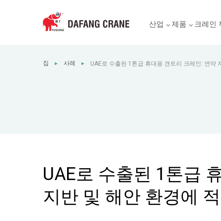
산업
제품
크레인 
집
사례
UAE로 수출된 1톤급 휴대용 갠트리 크레인: 연약 
►
►
하게 설계됨
UAE로 수출된 1톤급 
지반 및 해안 환경에 