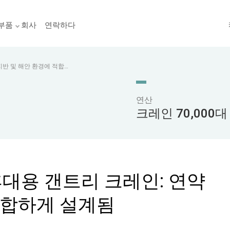
부품
회사
연락하다
지반 및 해안 환경에 적합
연산
크레인 70,000대
휴대용 갠트리 크레인: 연약
적합하게 설계됨