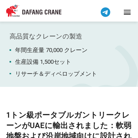
Bahasa Indonesia
Bahasa Melayu
Tiếng Việt
简体中文
高品質なクレーンの製造
বাংলা
年間生産量 70,000 クレーン
فارسی
Pilipino
生産設備 1,500セット
اردو
リサーチ＆ディベロップメント
Українська
Čeština
Беларуская мова
Kiswahili
1トン級ポータブルガントリークレ
Dansk
ーンがUAEに輸出されました：軟弱
Norsk
地盤および沿岸地域向けに設計され