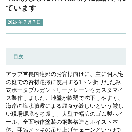
O‘zbekcha
ています
2026 年 7 月 7 日
目次
調達要件：軟弱地盤作業および沿岸腐食
アラブ首長国連邦のお客様向けに、主に個人宅
防止
の庭での資材運搬に使用する1トン折りたたみ
式ポータブルガントリークレーンをカスタマイ
ポータブルガントリークレーンのカスタ
ズ製作しました。地盤が軟弱で沈下しやすく、
マイズ設計：幅広ゴムタイヤ、防錆コー
海岸の塩水噴霧による腐食が激しいという厳し
ティング、亜鉛メッキチェーン
い現場環境を考慮し、大型で幅広のゴム製ホイ
ール、全面粉体塗装の鋼製構造とホイスト本
軟弱地盤用幅広ゴムタイヤ
体、亜鉛メッキの吊り上げチェーンという3つ