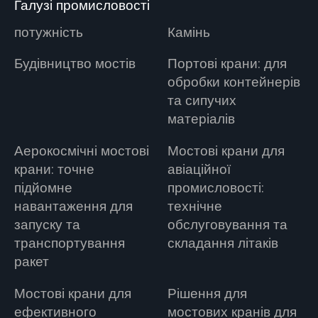
Галузі промисловості
потужність
Камінь
Будівництво мостів
Портові крани: для
обробки контейнерів
та сипучих
матеріалів
Аерокосмічні мостові
Мостові крани для
крани: точне
авіаційної
підйомне
промисловості:
навантаження для
технічне
запуску та
обслуговування та
транспортування
складання літаків
ракет
Мостові крани для
Рішення для
ефективного
мостових кранів для