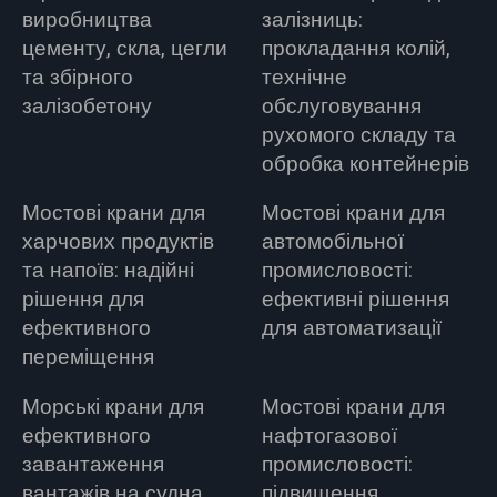
виробництва
залізниць:
цементу, скла, цегли
прокладання колій,
та збірного
технічне
залізобетону
обслуговування
рухомого складу та
обробка контейнерів
Мостові крани для
Мостові крани для
харчових продуктів
автомобільної
та напоїв: надійні
промисловості:
рішення для
ефективні рішення
ефективного
для автоматизації
переміщення
Морські крани для
Мостові крани для
ефективного
нафтогазової
завантаження
промисловості:
вантажів на судна
підвищення