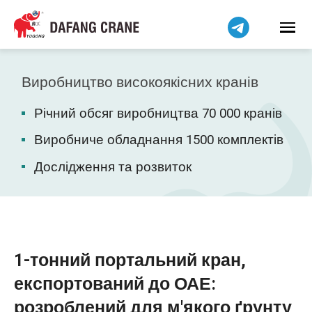
हिन्दी
Bahasa Indonesia
Bahasa Melayu
Tiếng Việt
Виробництво високоякісних кранів
简体中文
Річний обсяг виробництва 70 000 кранів
বাংলা
فارسی
Виробниче обладнання 1500 комплектів
Pilipino
Дослідження та розвиток
اردو
Čeština
Беларуская мова
Kiswahili
1-тонний портальний кран,
Dansk
експортований до ОАЕ:
Norsk
розроблений для м'якого ґрунту