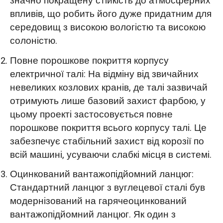
значно покращену стійкість до атмосферних
впливів, що робить його дуже придатним для
середовищ з високою вологістю та високою
солоністю.
Повне порошкове покриття корпусу
електричної талі: На відміну від звичайних
невеликих козлових кранів, де талі зазвичай
отримують лише базовий захист фарбою, у
цьому проекті застосовується повне
порошкове покриття всього корпусу талі. Це
забезпечує стабільний захист від корозії по
всій машині, усуваючи слабкі місця в системі.
Оцинкований вантажопідйомний ланцюг:
Стандартний ланцюг з вуглецевої сталі був
модернізований на гарячеоцинкований
вантажопідйомний ланцюг. Як один з