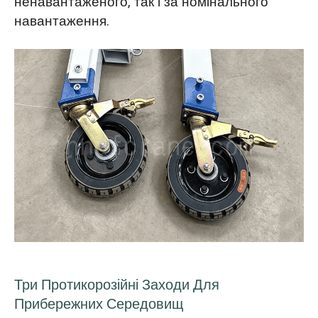
ненавантаженого, так і за номінального
навантаження.
Три Протикорозійні Заходи Для
Прибережних Середовищ