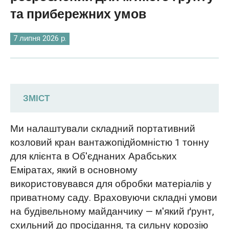
O‘zbekcha
та прибережних умов
7 липня 2026 р.
ЗМІСТ
Вимоги до закупівлі: Експлуатація
Ми налаштували складний портативний
м’якого ґрунту та захист узбережжя від
козловий кран вантажопідйомністю 1 тонну
корозії
для клієнта в Об'єднаних Арабських
Еміратах, який в основному
Індивідуальне проектування
використовувався для обробки матеріалів у
переносного козлового крана: широкі
приватному саду. Враховуючи складні умови
гумові колеса, антикорозійне покриття
на будівельному майданчику — м'який ґрунт,
та оцинкований ланцюг
схильний до просідання, та сильну корозію