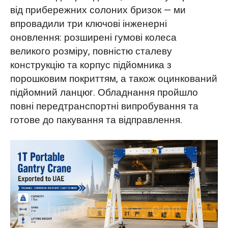
від прибережних солоних бризок — ми
Розширені гумові колеса для м'якого
впровадили три ключові інженерні
ґрунту
оновлення: розширені гумові колеса
Три протикорозійні заходи для
великого розміру, повністю сталеву
прибережних середовищ
конструкцію та корпус підйомника з
порошковим покриттям, а також оцинкований
Чому б не обрати повністю нержавіючу
підйомний ланцюг. Обладнання пройшло
сталь?
повні передтранспортні випробування та
готове до пакування та відправлення.
Переносний козловий кран успішно
завершив заводські випробування
Отримайте своє індивідуальне рішення