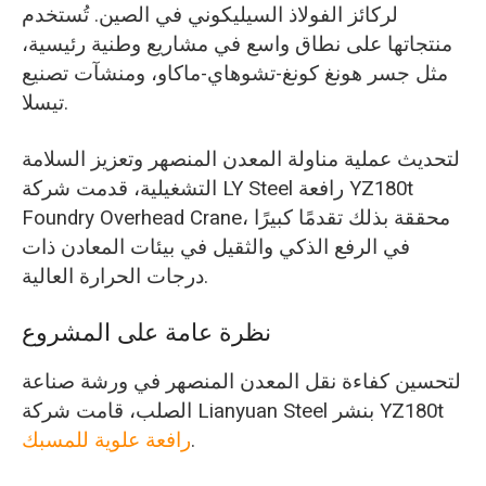
لركائز الفولاذ السيليكوني في الصين. تُستخدم
منتجاتها على نطاق واسع في مشاريع وطنية رئيسية،
مثل جسر هونغ كونغ-تشوهاي-ماكاو، ومنشآت تصنيع
تيسلا.
لتحديث عملية مناولة المعدن المنصهر وتعزيز السلامة
التشغيلية، قدمت شركة LY Steel رافعة YZ180t
Foundry Overhead Crane، محققة بذلك تقدمًا كبيرًا
في الرفع الذكي والثقيل في بيئات المعادن ذات
درجات الحرارة العالية.
نظرة عامة على المشروع
لتحسين كفاءة نقل المعدن المنصهر في ورشة صناعة
الصلب، قامت شركة Lianyuan Steel بنشر YZ180t
.
رافعة علوية للمسبك