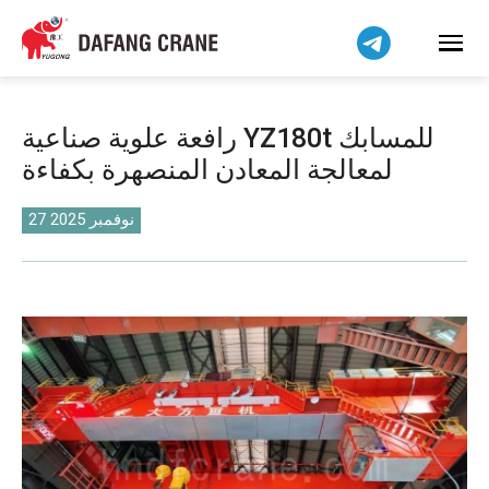
Bahasa Indonesia
Bahasa Melayu
Tiếng Việt
简体中文
رافعة علوية صناعية YZ180t للمسابك
বাংলা
لمعالجة المعادن المنصهرة بكفاءة
فارسی
Pilipino
27 نوفمبر 2025
اردو
Українська
Čeština
Беларуская мова
Kiswahili
Dansk
Norsk