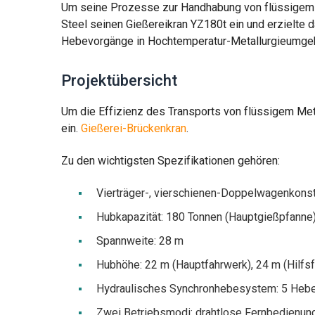
Um seine Prozesse zur Handhabung von flüssigem Me
Steel seinen Gießereikran YZ180t ein und erzielte d
Hebevorgänge in Hochtemperatur-Metallurgieumge
Projektübersicht
Um die Effizienz des Transports von flüssigem Meta
ein.
Gießerei-Brückenkran
.
Zu den wichtigsten Spezifikationen gehören:
Vierträger-, vierschienen-Doppelwagenkonst
Hubkapazität: 180 Tonnen (Hauptgießpfanne)
Spannweite: 28 m
Hubhöhe: 22 m (Hauptfahrwerk), 24 m (Hilfs
Hydraulisches Synchronhebesystem: 5 Hebep
Zwei Betriebsmodi: drahtlose Fernbedienun