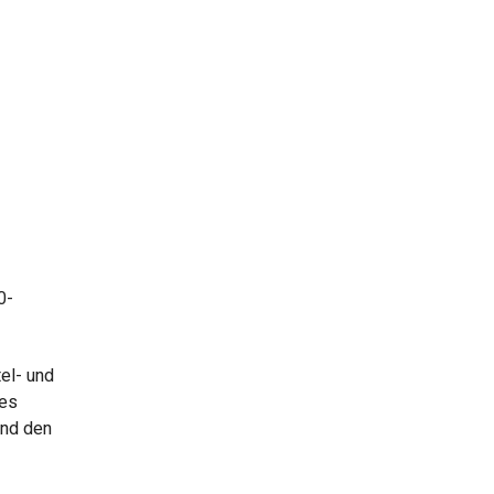
0-
tel- und
des
und den