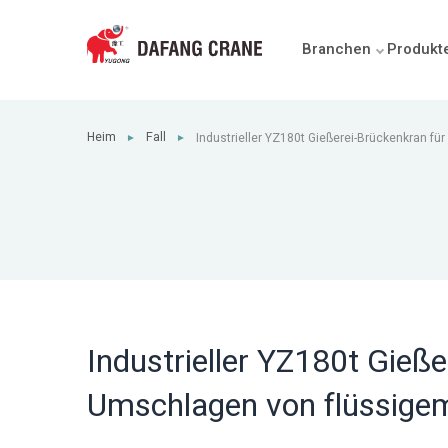
Branchen
Produkt
Heim
Fall
Industrieller YZ180t Gießerei-Brückenkran fü
►
►
von flüssigem Metall
Industrieller YZ180t Gieße
Umschlagen von flüssige