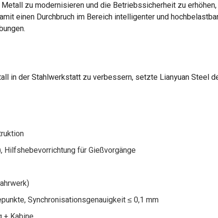
tall zu modernisieren und die Betriebssicherheit zu erhöhen, 
amit einen Durchbruch im Bereich intelligenter und hochbelastba
bungen.
ll in der Stahlwerkstatt zu verbessern, setzte Lianyuan Steel 
ruktion
, Hilfshebevorrichtung für Gießvorgänge
fahrwerk)
unkte, Synchronisationsgenauigkeit ≤ 0,1 mm
g + Kabine