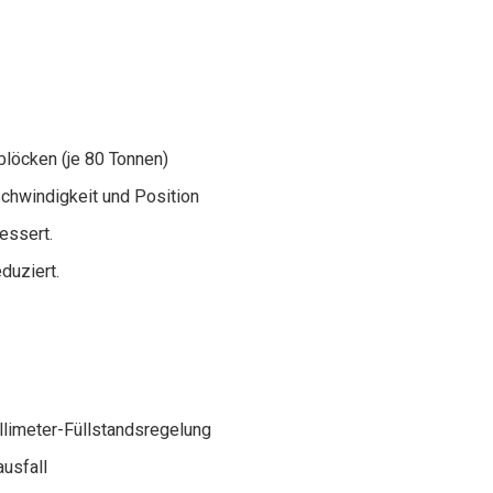
blöcken (je 80 Tonnen)
schwindigkeit und Position
essert.
duziert.
llimeter-Füllstandsregelung
usfall