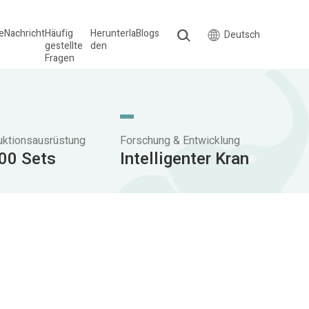
le
Nachricht
Häufig
Herunterla
Blogs
Deutsch
gestellte
den
Fragen
uktionsausrüstung
Forschung & Entwicklung
00 Sets
Intelligenter Kran