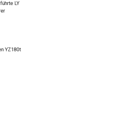
führte LY
rer
den YZ180t