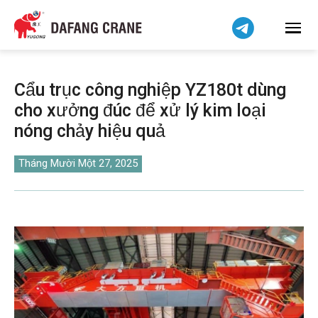
हिन्दी
Bahasa Indonesia
Bahasa Melayu
简体中文
Cẩu trục công nghiệp YZ180t dùng
বাংলা
cho xưởng đúc để xử lý kim loại
فارسی
nóng chảy hiệu quả
Pilipino
اردو
Tháng Mười Một 27, 2025
Українська
Čeština
Беларуская мова
Kiswahili
Dansk
Norsk