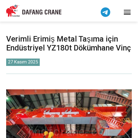
Bahasa Indonesia
Bahasa Melayu
Tiếng Việt
简体中文
Verimli Erimiş Metal Taşıma için
বাংলা
Endüstriyel YZ180t Dökümhane Vinç
فارسی
Pilipino
27 Kasım 2025
اردو
Українська
Čeština
Беларуская мова
Kiswahili
Dansk
Norsk