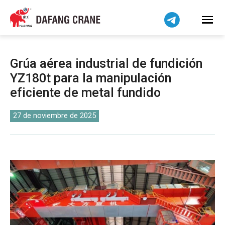
Bahasa Indonesia
Bahasa Melayu
Tiếng Việt
简体中文
Grúa aérea industrial de fundición
বাংলা
YZ180t para la manipulación
فارسی
eficiente de metal fundido
Pilipino
اردو
27 de noviembre de 2025
Українська
Čeština
Беларуская мова
Kiswahili
Dansk
Norsk