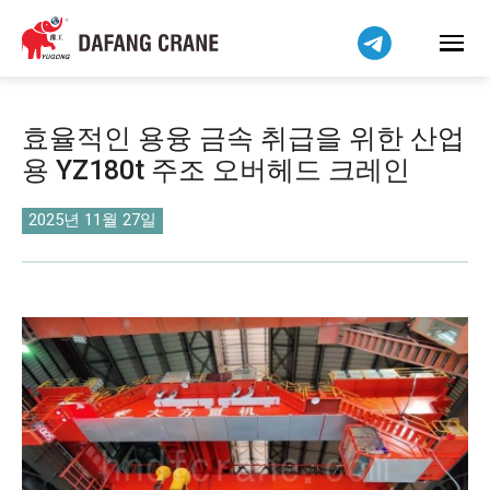
Bahasa Indonesia
Bahasa Melayu
Tiếng Việt
简体中文
효율적인 용융 금속 취급을 위한 산업
বাংলা
용 YZ180t 주조 오버헤드 크레인
فارسی
Pilipino
2025년 11월 27일
اردو
Українська
Čeština
Беларуская мова
Kiswahili
Dansk
Norsk