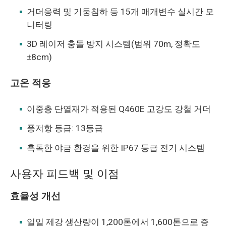
거더응력 및 기둥침하 등 15개 매개변수 실시간 모
니터링
3D 레이저 충돌 방지 시스템(범위 70m, 정확도
±8cm)
고온 적응
이중층 단열재가 적용된 Q460E 고강도 강철 거더
풍저항 등급: 13등급
혹독한 야금 환경을 위한 IP67 등급 전기 시스템
사용자 피드백 및 이점
효율성 개선
일일 제강 생산량이 1,200톤에서 1,600톤으로 증