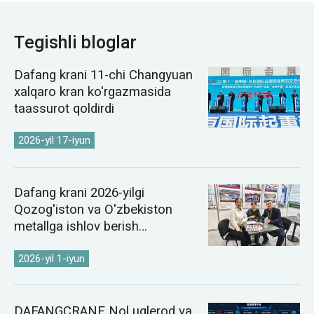
Tegishli bloglar
Dafang krani 11-chi Changyuan
xalqaro kran ko'rgazmasida
taassurot qoldirdi
2026-yil 17-iyun
Dafang krani 2026-yilgi
Qozog'iston va O'zbekiston
metallga ishlov berish
ko'rgazmalarida namoyish etildi
2026-yil 1-iyun
DAFANGCRANE Nol uglerod va