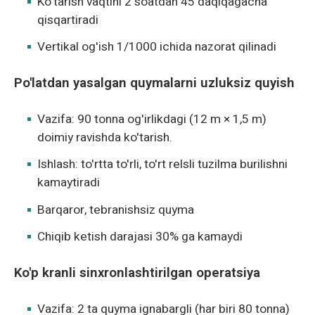
Ko'tarish vaqtini 2 soatdan 45 daqiqagacha
qisqartiradi
Vertikal og'ish 1/1000 ichida nazorat qilinadi
Po'latdan yasalgan quymalarni uzluksiz quyish
Vazifa: 90 tonna og'irlikdagi (12 m × 1,5 m)
doimiy ravishda ko'tarish.
Ishlash: to'rtta to'rli, to'rt relsli tuzilma burilishni
kamaytiradi
Barqaror, tebranishsiz quyma
Chiqib ketish darajasi 30% ga kamaydi
Ko'p kranli sinxronlashtirilgan operatsiya
Vazifa: 2 ta quyma ignabargli (har biri 80 tonna)