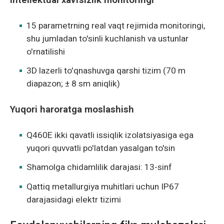
15 parametrning real vaqt rejimida monitoringi,
shu jumladan to'sinli kuchlanish va ustunlar
o'rnatilishi
3D lazerli to'qnashuvga qarshi tizim (70 m
diapazon; ± 8 sm aniqlik)
Yuqori haroratga moslashish
Q460E ikki qavatli issiqlik izolatsiyasiga ega
yuqori quvvatli po'latdan yasalgan to'sin
Shamolga chidamlilik darajasi: 13-sinf
Qattiq metallurgiya muhitlari uchun IP67
darajasidagi elektr tizimi