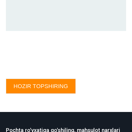
HOZIR TOPSHIRING
Pochta ro'yxatiga qo'shiling, mahsulot narxlari