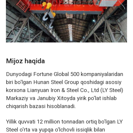
Norsk
Mijoz haqida
Dunyodagi Fortune Global 500 kompaniyalaridan
biri bo'lgan Hunan Steel Group qoshidagi asosiy
korxona Lianyuan Iron & Steel Co., Ltd (LY Steel)
Markaziy va Janubiy Xitoyda yirik po'lat ishlab
chiqarish bazasi hisoblanadi.
Yillik quvvati 12 million tonnadan ortiq bo'lgan LY
Steel o'rta va yupqa o'lchovli issiqlik bilan