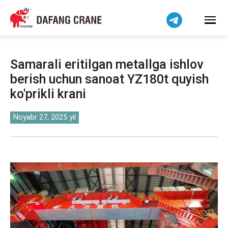
हिन्दी
Bahasa Indonesia
Bahasa Melayu
Tiếng Việt
Samarali eritilgan metallga ishlov
简体中文
berish uchun sanoat YZ180t quyish
বাংলা
ko'prikli krani
فارسی
Pilipino
Noyabr 27, 2025 yil
اردو
Українська
Čeština
Беларуская мова
Kiswahili
Dansk