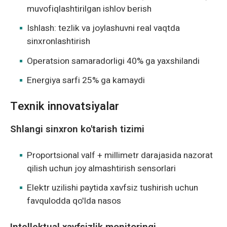
muvofiqlashtirilgan ishlov berish
Ishlash: tezlik va joylashuvni real vaqtda
sinxronlashtirish
Operatsion samaradorligi 40% ga yaxshilandi
Energiya sarfi 25% ga kamaydi
Texnik innovatsiyalar
Shlangi sinxron ko'tarish tizimi
Proportsional valf + millimetr darajasida nazorat
qilish uchun joy almashtirish sensorlari
Elektr uzilishi paytida xavfsiz tushirish uchun
favqulodda qo'lda nasos
Intellektual xavfsizlik monitoringi