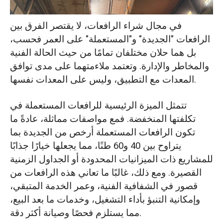
الصيانة والدعم: الخدمة، قطع الغيار، والدعم
في مجال شراء الرافعات، لا يقتصر الفرق بين
الرافعات "الجديدة" و"المستعملة" على العمر فحسب،
ملخص الاختيار: كيفية اتخاذ القرار الصحيح
بل هما حلان مختلفان تمامًا من حيث الحالة الفنية
والمخاطر والإدارة. وتعتمد ملاءمتهما على مدى توافق
المعدات مع التطبيق، وليس على المعدات نفسها.
تتمثل الميزة الرئيسية للرافعات المستعملة في
تكلفتها المنخفضة. فمع مواصفات مماثلة، عادةً ما
تكون الرافعات المستعملة أرخص من الجديدة بما
يتراوح بين 40 و60 طنًا، مما يجعلها خيارًا جذابًا
للمشاريع ذات الميزانيات المحدودة أو الجداول الزمنية
القصيرة. ومع ذلك، غالبًا ما تعاني هذه الرافعات من
قصور في الشفافية الفنية، وعمر الخدمة المتبقي،
وإمكانية التنبؤ بأداء التشغيل، وخدمات ما بعد البيع،
مما يستلزم فحصًا وصيانة أكثر دقة.