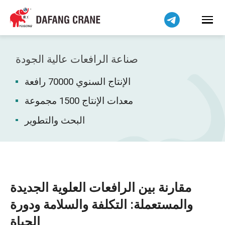
Bahasa Indonesia
Bahasa Melayu
Tiếng Việt
简体中文
صناعة الرافعات عالية الجودة
বাংলা
الإنتاج السنوي 70000 رافعة
فارسی
Pilipino
معدات الإنتاج 1500 مجموعة
اردو
البحث والتطوير
Українська
Čeština
Беларуская мова
Kiswahili
مقارنة بين الرافعات العلوية الجديدة
Dansk
والمستعملة: التكلفة والسلامة ودورة
Norsk
الحياة