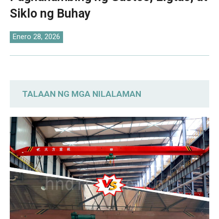
O‘zbekcha
Siklo ng Buhay
Enero 28, 2026
TALAAN NG MGA NILALAMAN
Mabilisang Paghahambing: Bago vs Gamit
nang Overhead Crane
Paghahambing ng Presyo: Paunang
Benepisyo sa Gastos ng mga Gamit nang
Kreyn
Kaligtasan at Teknikal na Kondisyon