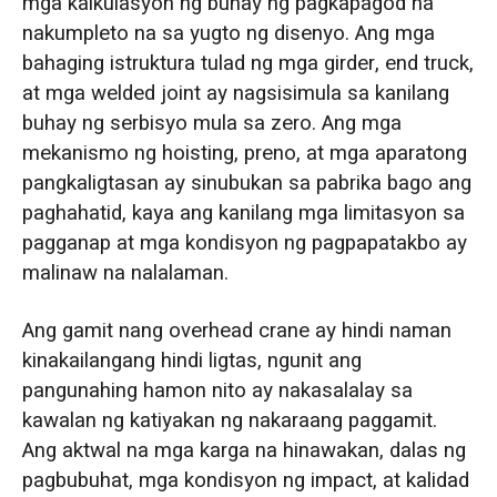
mga kalkulasyon ng buhay ng pagkapagod na
nakumpleto na sa yugto ng disenyo. Ang mga
bahaging istruktura tulad ng mga girder, end truck,
at mga welded joint ay nagsisimula sa kanilang
buhay ng serbisyo mula sa zero. Ang mga
mekanismo ng hoisting, preno, at mga aparatong
pangkaligtasan ay sinubukan sa pabrika bago ang
paghahatid, kaya ang kanilang mga limitasyon sa
pagganap at mga kondisyon ng pagpapatakbo ay
malinaw na nalalaman.
Ang gamit nang overhead crane ay hindi naman
kinakailangang hindi ligtas, ngunit ang
pangunahing hamon nito ay nakasalalay sa
kawalan ng katiyakan ng nakaraang paggamit.
Ang aktwal na mga karga na hinawakan, dalas ng
pagbubuhat, mga kondisyon ng impact, at kalidad