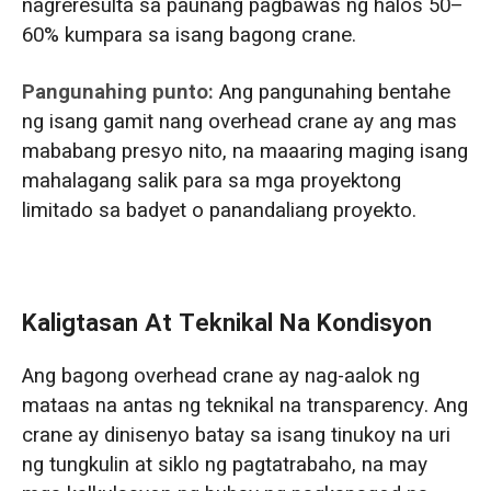
nagreresulta sa paunang pagbawas ng halos 50–
60% kumpara sa isang bagong crane.
Pangunahing punto:
Ang pangunahing bentahe
ng isang gamit nang overhead crane ay ang mas
mababang presyo nito, na maaaring maging isang
mahalagang salik para sa mga proyektong
limitado sa badyet o panandaliang proyekto.
Kaligtasan At Teknikal Na Kondisyon
Ang bagong overhead crane ay nag-aalok ng
mataas na antas ng teknikal na transparency. Ang
crane ay dinisenyo batay sa isang tinukoy na uri
ng tungkulin at siklo ng pagtatrabaho, na may