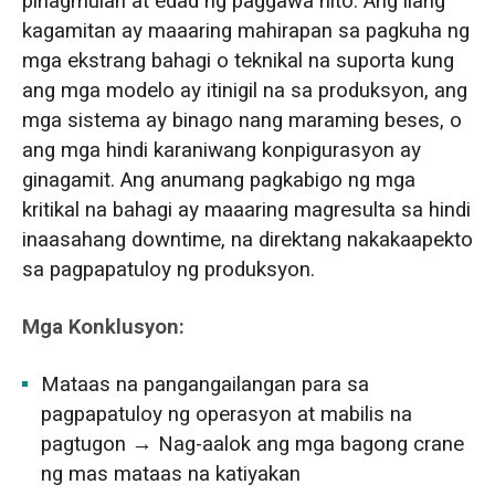
pinagmulan at edad ng paggawa nito. Ang ilang
kagamitan ay maaaring mahirapan sa pagkuha ng
mga ekstrang bahagi o teknikal na suporta kung
ang mga modelo ay itinigil na sa produksyon, ang
mga sistema ay binago nang maraming beses, o
ang mga hindi karaniwang konpigurasyon ay
ginagamit. Ang anumang pagkabigo ng mga
kritikal na bahagi ay maaaring magresulta sa hindi
inaasahang downtime, na direktang nakakaapekto
sa pagpapatuloy ng produksyon.
Mga Konklusyon:
Mataas na pangangailangan para sa
pagpapatuloy ng operasyon at mabilis na
pagtugon → Nag-aalok ang mga bagong crane
ng mas mataas na katiyakan