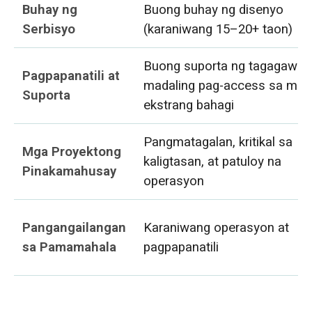
Buhay ng
Buong buhay ng disenyo
Serbisyo
(karaniwang 15–20+ taon)
Buong suporta ng tagagawa,
Pagpapanatili at
madaling pag-access sa mga
Suporta
ekstrang bahagi
Pangmatagalan, kritikal sa
Mga Proyektong
kaligtasan, at patuloy na
Pinakamahusay
operasyon
Pangangailangan
Karaniwang operasyon at
sa Pamamahala
pagpapanatili