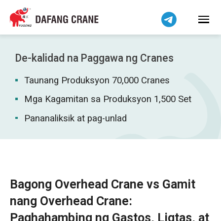
हिन्दी
Bahasa Indonesia
Bahasa Melayu
Tiếng Việt
De-kalidad na Paggawa ng Cranes
简体中文
Taunang Produksyon 70,000 Cranes
বাংলা
فارسی
Mga Kagamitan sa Produksyon 1,500 Set
اردو
Pananaliksik at pag-unlad
Українська
Čeština
Беларуская мова
Kiswahili
Bagong Overhead Crane vs Gamit
Dansk
nang Overhead Crane:
Norsk
Paghahambing ng Gastos, Ligtas, at