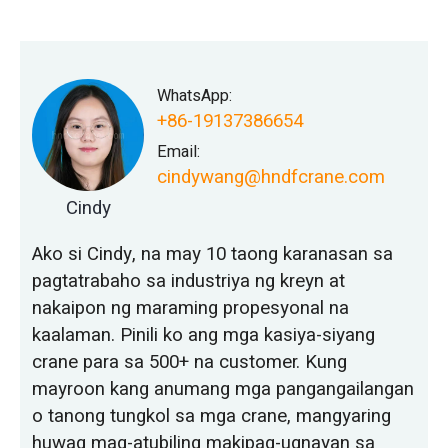
WhatsApp:
+86-19137386654
Email:
cindywang@hndfcrane.com
Cindy
Ako si Cindy, na may 10 taong karanasan sa
pagtatrabaho sa industriya ng kreyn at
nakaipon ng maraming propesyonal na
kaalaman. Pinili ko ang mga kasiya-siyang
crane para sa 500+ na customer. Kung
mayroon kang anumang mga pangangailangan
o tanong tungkol sa mga crane, mangyaring
huwag mag-atubiling makipag-ugnayan sa