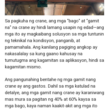
Siklo ng Buhay: Disenyo ng Buhay vs.
Natitirang Buhay
Sa pagkuha ng crane, ang mga "bago" at "gamit
Pagpapanatili at Suporta: Serbisyo, Mga
na" na crane ay hindi lamang usapin ng edad—ang
Ekstrang Bahagi, at Suporta
mga ito ay magkaibang solusyon sa mga tuntunin
ng teknikal na kondisyon, panganib, at
Buod ng Pagpili: Paano Gumawa ng
pamamahala. Ang kanilang pagiging angkop ay
Tamang Pagpili
nakasalalay sa kung gaano kahusay na
tumutugma ang kagamitan sa aplikasyon, hindi sa
kagamitan mismo.
Ang pangunahing bentahe ng mga gamit nang
crane ay ang gastos. Dahil sa mga katulad na
detalye, ang mga gamit nang crane ay karaniwang
mas mura sa pagitan ng 40% at 60% kaysa sa
mga bago, kaya naman kaakit-akit ang mga ito