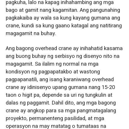
pagkuha, lalo na kapag inihahambing ang mga
bago at gamit nang kagamitan. Ang pangunahing
pagkakaiba ay wala sa kung kayang gumana ang
crane, kundi sa kung gaano katagal ang natitirang
magagamit na buhay.
Ang bagong overhead crane ay inihahatid kasama
ang buong buhay ng serbisyo ng disenyo nito na
magagamit. Sa ilalim ng normal na mga
kondisyon ng pagpapatakbo at wastong
pagpapanatili, ang isang karaniwang overhead
crane ay idinisenyo upang gumana nang 15-20
taon o higit pa, depende sa uri ng tungkulin at
dalas ng paggamit. Dahil dito, ang mga bagong
crane ay angkop para sa mga pangmatagalang
proyekto, permanenteng pasilidad, at mga
operasyon na may matatag o tumataas na