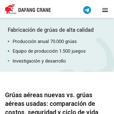
Bahasa Indonesia
Bahasa Melayu
Tiếng Việt
简体中文
Fabricación de grúas de alta calidad
বাংলা
Producción anual 70.000 grúas
فارسی
Pilipino
Equipo de producción 1.500 juegos
اردو
Investigación y desarrollo
Українська
Čeština
Беларуская мова
Kiswahili
Grúas aéreas nuevas vs. grúas
Dansk
aéreas usadas: comparación de
Norsk
costos, seguridad y ciclo de vida