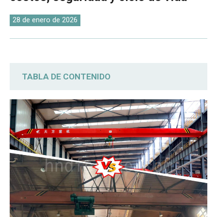
O‘zbekcha
28 de enero de 2026
TABLA DE CONTENIDO
Comparación rápida: Grúas aéreas nuevas
y usadas
Comparación de precios: Ventajas iniciales
de las grúas usadas
Seguridad y estado técnico
Ciclo de vida: vida útil del diseño vs. vida
útil restante