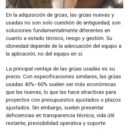
Mantenimiento y soporte: servicio,
En la adquisición de grúas, las grúas nuevas y
repuestos y soporte
usadas no son solo cuestión de antigüedad; son
soluciones fundamentalmente diferentes en
Resumen de selección: Cómo tomar la
cuanto a estado técnico, riesgo y gestión. Su
decisión correcta
idoneidad depende de la adecuación del equipo a
la aplicación, no del equipo en sí.
La principal ventaja de las grúas usadas es su
precio. Con especificaciones similares, las grúas
usadas 40%–60% suelen ser más económicas
que las nuevas, lo que las hace atractivas para
proyectos con presupuestos ajustados o plazos
ajustados. Sin embargo, suelen presentar
deficiencias en transparencia técnica, vida útil
restante, previsibilidad operativa y soporte