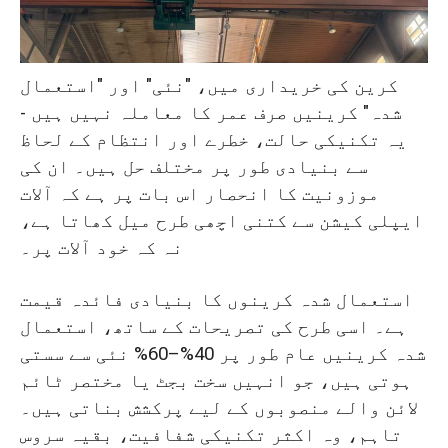
زندگی
دیکھ بھال اور سپورٹ: سروس، اسپیئر
کرین کی خریداری میں، "نئی" اور "استعمال
پارٹس، اور سپورٹ
شدہ" کرینیں صرف عمر کا معاملہ نہیں ہیں -
یہ تکنیکی حالت، خطرے اور انتظام کے لحاظ
انتخاب کا خلاصہ: صحیح انتخاب کیسے
سے بنیادی طور پر مختلف حل ہیں۔ ان کی
کریں۔
موزونیت کا انحصار اس بات پر ہے کہ آلات
ایپلی کیشن سے کتنی اچھی طرح میل کھاتا ہے،
نہ کہ خود آلات پر۔
استعمال شدہ کرینوں کا بنیادی فائدہ قیمت
ہے۔ اسی طرح کی تصریحات کے ساتھ، استعمال
شدہ کرینیں عام طور پر 40%–60% نئی سے سستی
ہوتی ہیں، جو انہیں سخت بجٹ یا مختصر ٹائم
لائن والے منصوبوں کے لیے پرکشش بناتی ہیں۔
تاہم، وہ اکثر تکنیکی شفافیت، بقیہ سروس