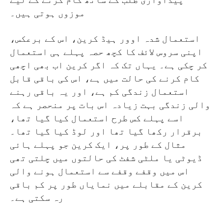
پیداواری طلب کے ساتھ کام کرنے کے لیے
موزوں ہوتی ہیں۔
استعمال شدہ اوور ہیڈ کرین، اس کے برعکس،
اپنی سروس لائف کا کچھ حصہ پہلے ہی استعمال
کر چکی ہے۔ یہاں تک کہ اگر کرین اب بھی اچھی
کام کرنے کی حالت میں ہے، اس کی باقی قابل
استعمال زندگی کم ہے، اور یہ باقی رہنے
والی زندگی بہت زیادہ اس بات پر منحصر ہے کہ
اسے پہلے کس طرح استعمال کیا گیا تھا،
برقرار رکھا گیا تھا اور لوڈ کیا گیا تھا۔
مثال کے طور پر، ایک کرین جو پہلے ہائی
ڈیوٹی یا ملٹی شفٹ کی حالتوں میں چلتی تھی
اس میں وقفے وقفے سے استعمال ہونے والی
کرین کے مقابلے میں نمایاں طور پر کم باقی
رہ سکتی ہے۔