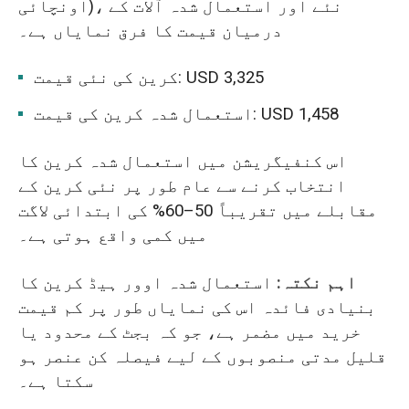
اونچائی)، نئے اور استعمال شدہ آلات کے
درمیان قیمت کا فرق نمایاں ہے۔
کرین کی نئی قیمت: USD 3,325
استعمال شدہ کرین کی قیمت: USD 1,458
اس کنفیگریشن میں استعمال شدہ کرین کا
انتخاب کرنے سے عام طور پر نئی کرین کے
مقابلے میں تقریباً 50–60% کی ابتدائی لاگت
میں کمی واقع ہوتی ہے۔
اہم نکتہ:
استعمال شدہ اوور ہیڈ کرین کا
بنیادی فائدہ اس کی نمایاں طور پر کم قیمت
خرید میں مضمر ہے، جو کہ بجٹ کے محدود یا
قلیل مدتی منصوبوں کے لیے فیصلہ کن عنصر ہو
سکتا ہے۔