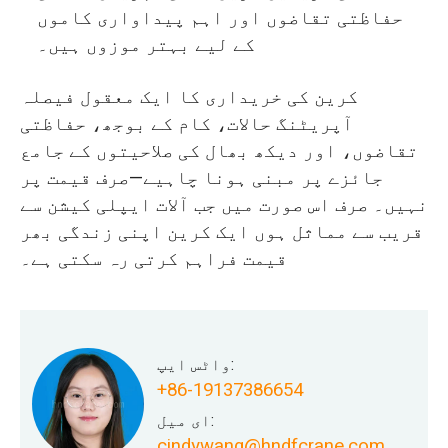
حفاظتی تقاضوں اور اہم پیداواری کاموں
کے لیے بہتر موزوں ہیں۔
کرین کی خریداری کا ایک معقول فیصلہ
آپریٹنگ حالات، کام کے بوجھ، حفاظتی
تقاضوں، اور دیکھ بھال کی صلاحیتوں کے جامع
جائزے پر مبنی ہونا چاہیے—صرف قیمت پر
نہیں۔ صرف اس صورت میں جب آلات ایپلی کیشن سے
قریب سے مماثل ہوں ایک کرین اپنی زندگی بھر
قیمت فراہم کرتی رہ سکتی ہے۔
واٹس ایپ:
+86-19137386654
ای میل:
cindywang@hndfcrane.com