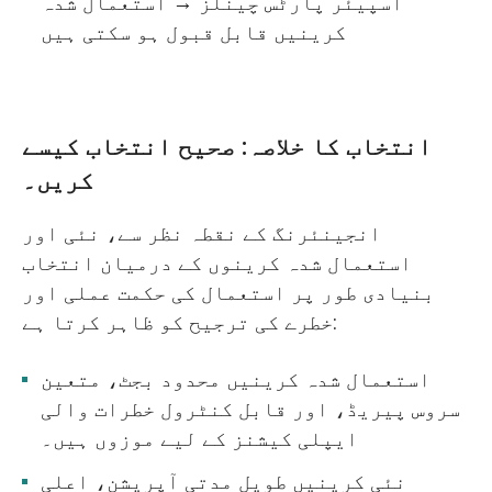
اسپیئر پارٹس چینلز → استعمال شدہ
کرینیں قابل قبول ہو سکتی ہیں
انتخاب کا خلاصہ: صحیح انتخاب کیسے
کریں۔
انجینئرنگ کے نقطہ نظر سے، نئی اور
استعمال شدہ کرینوں کے درمیان انتخاب
بنیادی طور پر استعمال کی حکمت عملی اور
خطرے کی ترجیح کو ظاہر کرتا ہے:
استعمال شدہ کرینیں محدود بجٹ، متعین
سروس پیریڈ، اور قابل کنٹرول خطرات والی
ایپلی کیشنز کے لیے موزوں ہیں۔
نئی کرینیں طویل مدتی آپریشن، اعلی