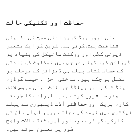
حفاظت اور تکنیکی حالت
نئی اوور ہیڈ کرین اعلیٰ سطح کی تکنیکی
شفافیت پیش کرتی ہے۔ کرین کو ایک متعین
ڈیوٹی کلاس اور ورکنگ سائیکل کی بنیاد پر
ڈیزائن کیا گیا ہے، جس میں تھکاوٹ کی زندگی
کے حساب کتاب پہلے ہی ڈیزائن کے مرحلے پر
مکمل ہو چکے ہیں۔ ساختی اجزاء جیسے گرڈر،
اینڈ ٹرک، اور ویلڈڈ جوائنٹ اپنی سروس لائف
صفر سے شروع کرتے ہیں۔ لہرانے کا طریقہ
کار، بریک اور حفاظتی آلات ڈیلیوری سے پہلے
فیکٹری میں ٹیسٹ کیے جاتے ہیں، اس لیے ان کی
کارکردگی کی حدود اور آپریٹنگ حالات واضح
طور پر معلوم ہوتے ہیں۔