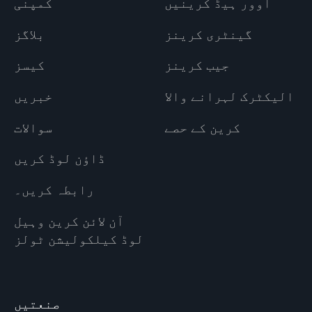
اوور ہیڈ کرینیں
کمپنی
گینٹری کرینز
بلاگز
جیب کرینز
کیسز
الیکٹرک لہرانے والا
خبریں
کرین کے حصے
سوالات
ڈاؤن لوڈ کریں
رابطہ کریں۔
آن لائن کرین وہیل
لوڈ کیلکولیشن ٹولز
صنعتیں