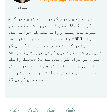
سنڈی
میں سنڈی ہوں، کرین انڈسٹری میں کام
کرنے کے 10 سال کے تجربے کے ساتھ اور
میرے پاس پیشہ ورانہ علم کا خزانہ ہے۔
میں نے 500+ صارفین کے لیے اطمینان بخش
کرینوں کا انتخاب کیا ہے۔ اگر آپ کو
کرینوں کے بارے میں کوئی ضرورت یا سوالات
ہیں، تو براہ کرم مجھ سے بلا جھجھک رابطہ
کریں، میں مسئلہ کو حل کرنے میں آپ کی
مدد کے لیے اپنی مہارت اور عملی تجربہ
استعمال کروں گا!