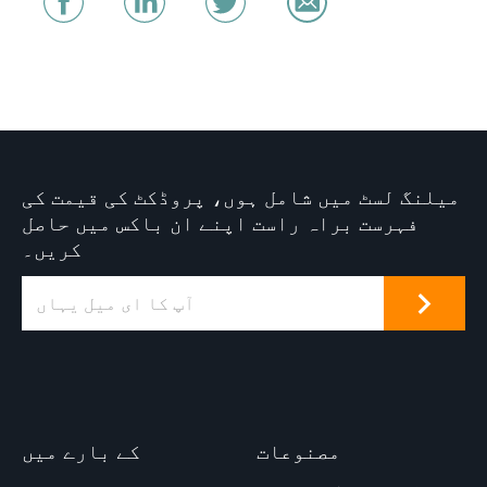
میلنگ لسٹ میں شامل ہوں، پروڈکٹ کی قیمت کی
فہرست براہ راست اپنے ان باکس میں حاصل
کریں۔
مصنوعات
کے بارے میں