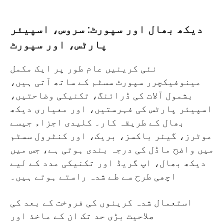
دیکھ بھال اور سپورٹ: سروس، اسپیئر
پارٹس، اور سپورٹ
نئی کرینیں عام طور پر ایک مکمل
مینوفیکچرر سپورٹ سسٹم کے ساتھ آتی ہیں،
بشمول آلات کی ڈرائنگ، تکنیکی وضاحتیں،
اسپیئر پارٹس کی فہرستیں، اور معیاری دیکھ
بھال کے طریقہ کار۔ کلیدی اجزاء جیسے
موٹرز، گیئر باکسز، بریک، اور کنٹرول سسٹم
میں واضح ماڈل کی درجہ بندی ہوتی ہے، جس میں
دیکھ بھال، اپ گریڈ اور تکنیکی مدد کے لیے
اچھی طرح سے طے شدہ راستے ہوتے ہیں۔
استعمال شدہ کرینوں کی فروخت کے بعد کی
صلاحیت بڑی حد تک ان کے ماخذ اور