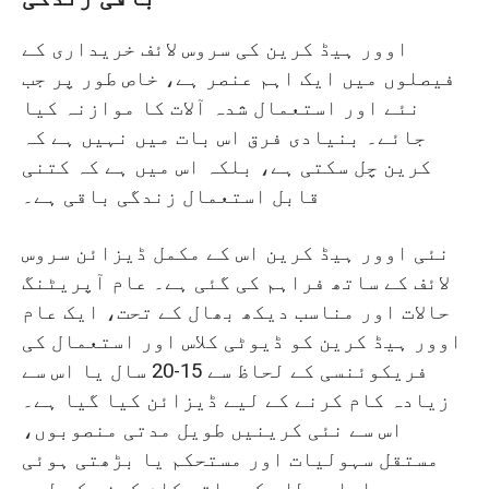
اوور ہیڈ کرین کی سروس لائف خریداری کے
فیصلوں میں ایک اہم عنصر ہے، خاص طور پر جب
نئے اور استعمال شدہ آلات کا موازنہ کیا
جائے۔ بنیادی فرق اس بات میں نہیں ہے کہ
کرین چل سکتی ہے، بلکہ اس میں ہے کہ کتنی
قابل استعمال زندگی باقی ہے۔
نئی اوور ہیڈ کرین اس کے مکمل ڈیزائن سروس
لائف کے ساتھ فراہم کی گئی ہے۔ عام آپریٹنگ
حالات اور مناسب دیکھ بھال کے تحت، ایک عام
اوور ہیڈ کرین کو ڈیوٹی کلاس اور استعمال کی
فریکوئنسی کے لحاظ سے 15-20 سال یا اس سے
زیادہ کام کرنے کے لیے ڈیزائن کیا گیا ہے۔
اس سے نئی کرینیں طویل مدتی منصوبوں،
مستقل سہولیات اور مستحکم یا بڑھتی ہوئی