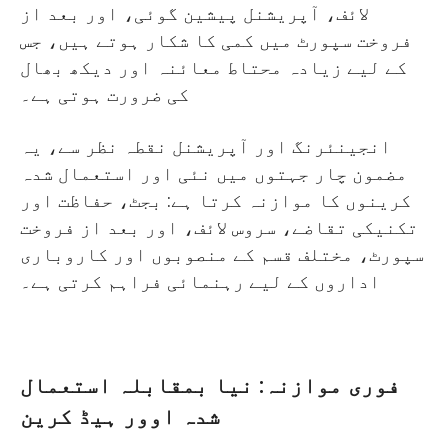
لائف، آپریشنل پیشین گوئی، اور بعد از
فروخت سپورٹ میں کمی کا شکار ہوتے ہیں، جس
کے لیے زیادہ محتاط معائنہ اور دیکھ بھال
کی ضرورت ہوتی ہے۔
انجینئرنگ اور آپریشنل نقطہ نظر سے، یہ
مضمون چار جہتوں میں نئی اور استعمال شدہ
کرینوں کا موازنہ کرتا ہے: بجٹ، حفاظت اور
تکنیکی تقاضے، سروس لائف، اور بعد از فروخت
سپورٹ، مختلف قسم کے منصوبوں اور کاروباری
اداروں کے لیے رہنمائی فراہم کرتی ہے۔
فوری موازنہ: نیا بمقابلہ استعمال
شدہ اوور ہیڈ کرین