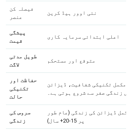
فیصلہ کن
نئی اوور ہیڈ کرین
عنصر
پیشگی
اعلی ابتدائی سرمایہ کاری
قیمت
طویل مدتی
متوقع اور مستحکم
لاگت
حفاظت اور
مکمل تکنیکی شفافیت، ڈیزائن
تکنیکی
کی زندگی صفر سے شروع ہوتی ہے۔
حالت
مکمل ڈیزائن کی زندگی (عام طور
سروس کی
پر 15-20+ سال)
زندگی