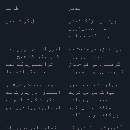
پتھر
طاقت
پورٹ کرینز: کنٹینر
پل کی تعمیر
اور بلک میٹریل
ہینڈلنگ کے لیے
ہوا بازی کی صنعت کے
ایرو اسپیس اوور ہیڈ
لیے اوور ہیڈ
کرینز: راکٹ لانچ اور
کرینیں: ہوائی جہاز
ٹرانسپورٹ کے لیے
کی بحالی اور اسمبلی
درستگی اٹھانا
ریلوے کے لیے اوور
موثر سیمنٹ، شیشہ،
ہیڈ کرین حل: ٹریک
اینٹوں اور پری کاسٹ
بچھانا، رولنگ
کنکریٹ کی تیاری کے
اسٹاک مینٹیننس،
لیے اوور ہیڈ کرینیں
اور کنٹینر ہینڈلنگ
آٹوموٹو انڈسٹری کے
کھانے اور مشروبات