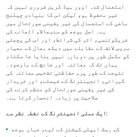
استعمال شدہ اوور ہیڈ کرین ضروری نہیں کہ
غیر محفوظ ہو، لیکن اس کا بنیادی چیلنج
ماضی کے استعمال کی غیر یقینی صورتحال میں
ہے۔ اصل بوجھ کو سنبھالا، اٹھانے کی
فریکوئنسی، اثر کی شرائط، اور اس کی پچھلی
سروس لائف کے مقابلے میں دیکھ بھال کے معیار
کو مکمل طور پر دوبارہ نہیں بنایا جا سکتا،
یہاں تک کہ معائنہ اور جانچ کے باوجود۔
نتیجے کے طور پر، حفاظتی تشخیص معائنہ کی
گہرائی، انجینئرنگ کے فیصلے، اور خریدار
کی غیر یقینی صورتحال کو منظم کرنے کی
صلاحیت پر زیادہ انحصار کرتا ہے۔
ایک عملی انجینئرنگ کے نقطہ نظر سے:
کم رسک ایپلی کیشنز کے لیے، جہاں بوجھ