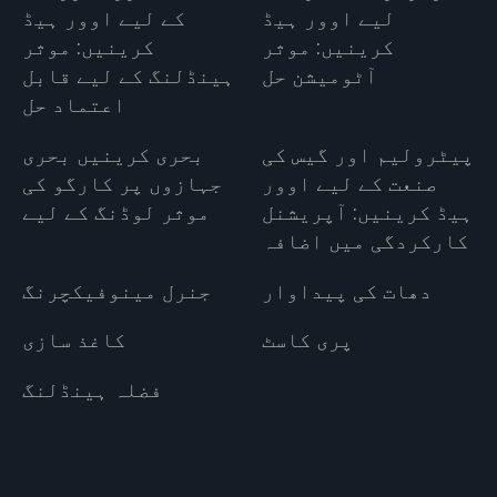
لیے اوور ہیڈ
کے لیے اوور ہیڈ
کرینیں: موثر
کرینیں: موثر
آٹومیشن حل
ہینڈلنگ کے لیے قابل
اعتماد حل
پیٹرولیم اور گیس کی
بحری کرینیں بحری
صنعت کے لیے اوور
جہازوں پر کارگو کی
ہیڈ کرینیں: آپریشنل
موثر لوڈنگ کے لیے
کارکردگی میں اضافہ
دھات کی پیداوار
جنرل مینوفیکچرنگ
پری کاسٹ
کاغذ سازی
فضلہ ہینڈلنگ