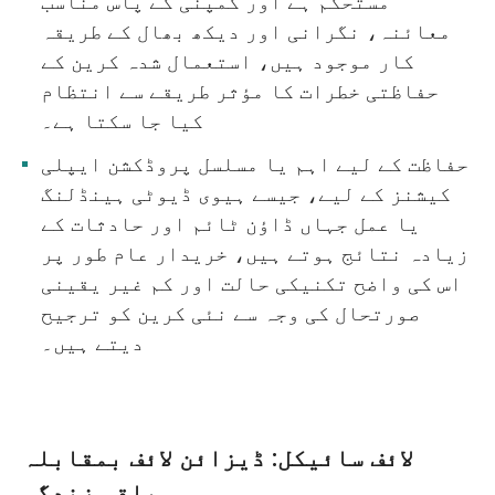
مستحکم ہے اور کمپنی کے پاس مناسب
معائنہ، نگرانی اور دیکھ بھال کے طریقہ
کار موجود ہیں، استعمال شدہ کرین کے
حفاظتی خطرات کا مؤثر طریقے سے انتظام
کیا جا سکتا ہے۔
حفاظت کے لیے اہم یا مسلسل پروڈکشن ایپلی
کیشنز کے لیے، جیسے ہیوی ڈیوٹی ہینڈلنگ
یا عمل جہاں ڈاؤن ٹائم اور حادثات کے
زیادہ نتائج ہوتے ہیں، خریدار عام طور پر
اس کی واضح تکنیکی حالت اور کم غیر یقینی
صورتحال کی وجہ سے نئی کرین کو ترجیح
دیتے ہیں۔
لائف سائیکل: ڈیزائن لائف بمقابلہ
باقی زندگی