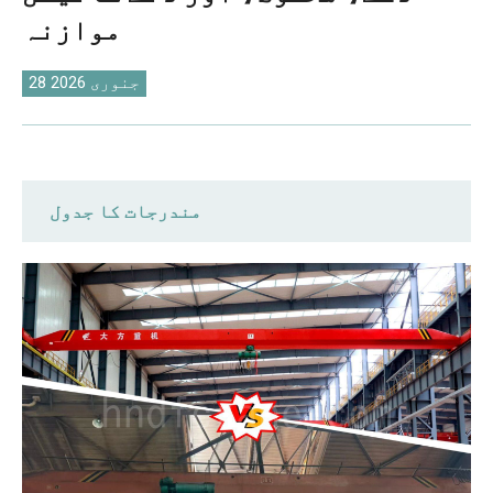
O‘zbekcha
موازنہ
28 جنوری 2026
مندرجات کا جدول
فوری موازنہ: نیا بمقابلہ استعمال
شدہ اوور ہیڈ کرین
قیمت کا موازنہ: استعمال شدہ کرینوں
کی پیشگی لاگت کا فائدہ
حفاظت اور تکنیکی حالت
لائف سائیکل: ڈیزائن لائف بمقابلہ باقی