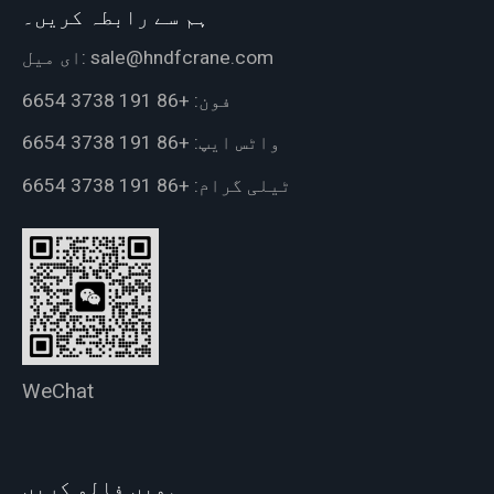
ہم سے رابطہ کریں۔
sale@hndfcrane.com
ای میل:
فون:
+86 191 3738 6654
واٹس ایپ:
+86 191 3738 6654
ٹیلی گرام:
+86 191 3738 6654
WeChat
ہمیں فالو کریں