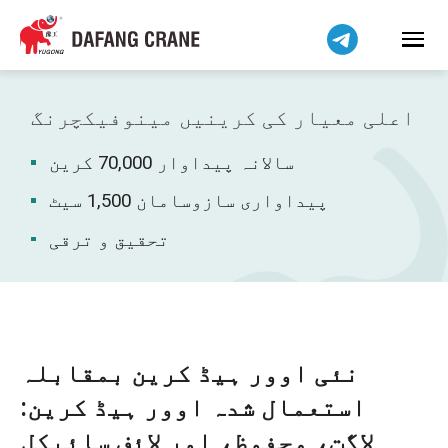
हिन्दी
Bahasa Indonesia
Bahasa Melayu
Tiếng Việt
اعلی معیار کی کرینیں مینوفیکچرنگ
简体中文
سالانہ پیداوار 70,000 کرین
বাংলা
فارسی
پیداواری سازوسامان 1,500 سیٹ
Pilipino
تحقیق و ترقی
Українська
Čeština
Беларуская мова
Kiswahili
نئی اوور ہیڈ کرین بمقابلہ
Dansk
استعمال شدہ اوور ہیڈ کرین:
Norsk
لاگت، محفوظ، اور لائف سائیکل