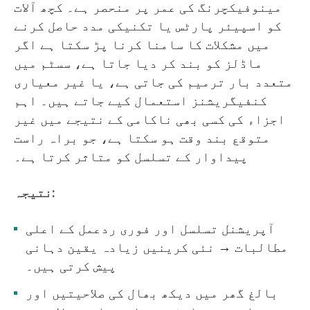
مینوفیکچرنگ کی عمر پر منحصر ہے۔ کچھ آلات
کو اسپیئر پارٹس یا تکنیکی مدد حاصل کرنے
میں مشکلات کا سامنا کرنا پڑ سکتا ہے اگر
ماڈلز کو بند کر دیا جاتا ہے، سسٹم میں
متعدد بار ترمیم کی جاتی ہے، یا غیر معیاری
کنفیگریشنز استعمال کیے جاتے ہیں۔ اہم
اجزاء کی کسی بھی ناکامی کے نتیجے میں غیر
متوقع بند وقت ہو سکتا ہے، جو براہ راست
پیداوار کے تسلسل کو متاثر کرتا ہے۔
نتیجہ:
آپریشنل تسلسل اور فوری ردعمل کے اعلی
مطالبات → نئی کرینیں زیادہ یقین دہانی
پیش کرتی ہیں۔
بالغ گھر میں دیکھ بھال کی صلاحیتیں اور