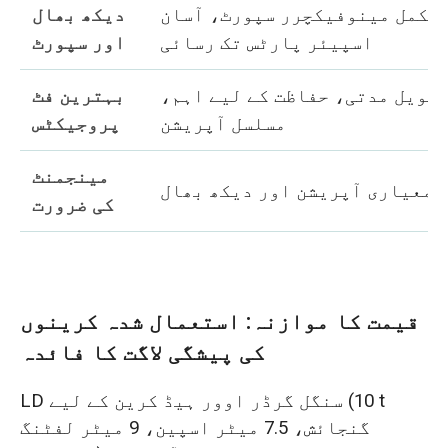
مکمل مینوفیکچرر سپورٹ، آسان
دیکھ بھال
اسپیئر پارٹس تک رسائی
اور سپورٹ
طویل مدتی، حفاظت کے لیے اہم،
بہترین فٹ
مسلسل آپریشن
پروجیکٹس
مینجمنٹ
معیاری آپریشن اور دیکھ بھال
کی ضرورت
قیمت کا موازنہ: استعمال شدہ کرینوں
کی پیشگی لاگت کا فائدہ
LD سنگل گرڈر اوور ہیڈ کرین کے لیے (10 t
گنجائش، 7.5 میٹر اسپین، 9 میٹر لفٹنگ