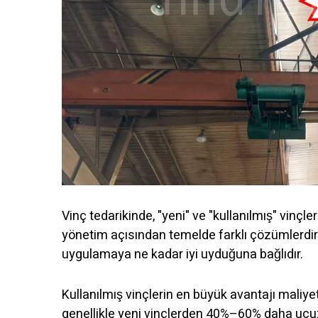
Vinç tedarikinde, "yeni" ve "kullanılmış" vinçl
yönetim açısından temelde farklı çözümlerdir
uygulamaya ne kadar iyi uyduğuna bağlıdır.
Kullanılmış vinçlerin en büyük avantajı maliyett
genellikle yeni vinçlerden 40%–60% daha ucuzdu