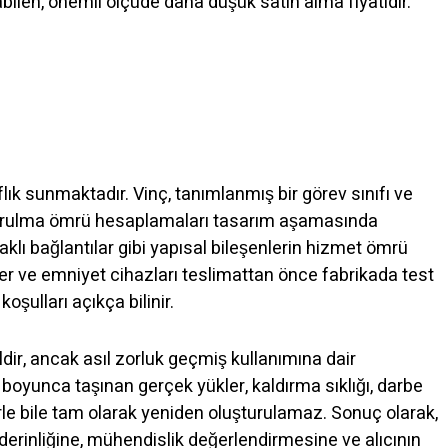
olabilen, önemli ölçüde daha düşük satın alma fiyatıdır.
ık sunmaktadır. Vinç, tanımlanmış bir görev sınıfı ve
orulma ömrü hesaplamaları tasarım aşamasında
naklı bağlantılar gibi yapısal bileşenlerin hizmet ömrü
ler ve emniyet cihazları teslimattan önce fabrikada test
oşulları açıkça bilinir.
dir, ancak asıl zorluk geçmiş kullanımına dair
boyunca taşınan gerçek yükler, kaldırma sıklığı, darbe
erle bile tam olarak yeniden oluşturulamaz. Sonuç olarak,
erinliğine, mühendislik değerlendirmesine ve alıcının