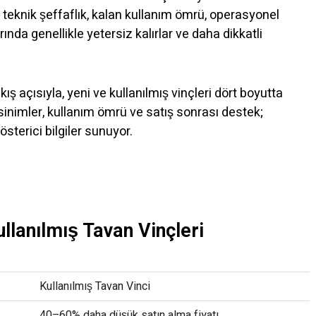
te, teknik şeffaflık, kalan kullanım ömrü, operasyonel
ında genellikle yetersiz kalırlar ve daha dikkatli
ş açısıyla, yeni ve kullanılmış vinçleri dört boyutta
ksinimler, kullanım ömrü ve satış sonrası destek;
gösterici bilgiler sunuyor.
ullanılmış Tavan Vinçleri
Kullanılmış Tavan Vinci
40–60% daha düşük satın alma fiyatı