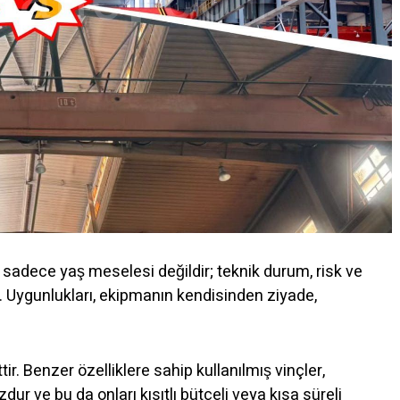
er sadece yaş meselesi değildir; teknik durum, risk ve
. Uygunlukları, ekipmanın kendisinden ziyade,
ir. Benzer özelliklere sahip kullanılmış vinçler,
r ve bu da onları kısıtlı bütçeli veya kısa süreli