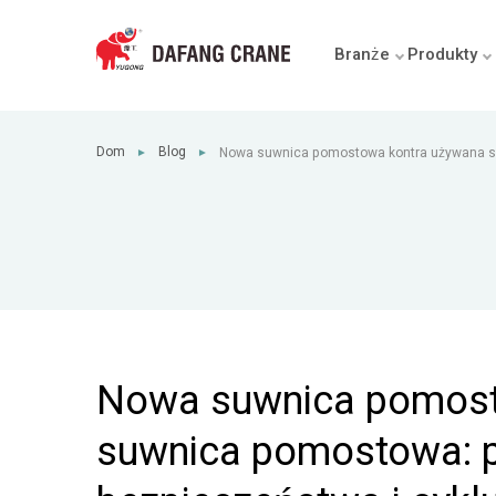
Branże
Produkty
Dom
Blog
Nowa suwnica pomostowa kontra używana 
►
►
porównanie kosztów, bezpieczeństwa i cyklu
Nowa suwnica pomost
suwnica pomostowa: 