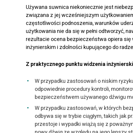
Używana suwnica niekoniecznie jest niebez
związana z jej wcześniejszym użytkowanie
częstotliwości podnoszenia, warunków uderz
użytkowania nie da się w pełni odtworzyć, na
rezultacie ocena bezpieczeństwa opiera się 
inżynierskim i zdolności kupującego do radz
Z praktycznego punktu widzenia inżyniersk
W przypadku zastosowań o niskim ryzyku, 
odpowiednie procedury kontroli, monitor
bezpieczeństwem używanego dźwigu mo
W przypadku zastosowań, w których bezp
odbywa się w trybie ciągłym, takich jak 
przestoje i wypadki wiążą się z poważn
nowy dźwig ze względu na jego lepszy st