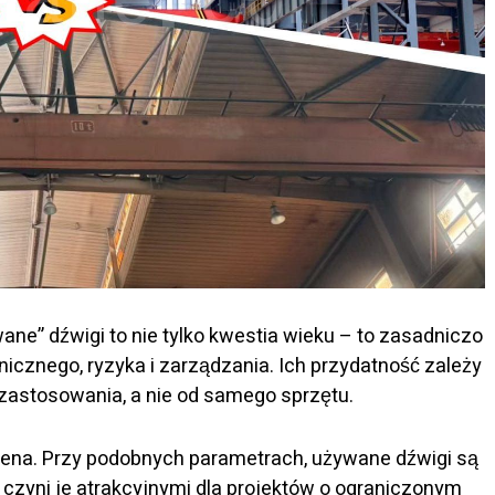
ne” dźwigi to nie tylko kwestia wieku – to zasadniczo
cznego, ryzyka i zarządzania. Ich przydatność zależy
 zastosowania, a nie od samego sprzętu.
cena. Przy podobnych parametrach, używane dźwigi są
zyni je atrakcyjnymi dla projektów o ograniczonym