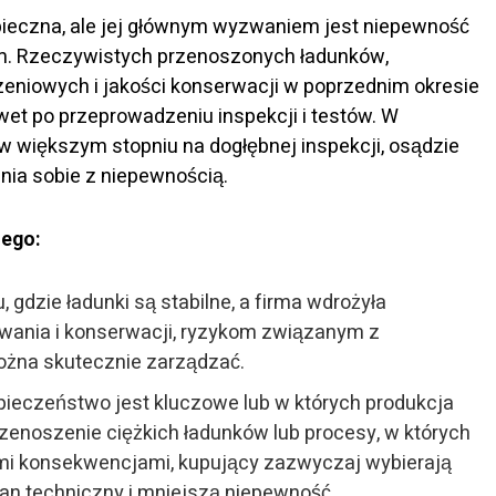
pieczna, ale jej głównym wyzwaniem jest niepewność
m. Rzeczywistych przenoszonych ładunków,
eniowych i jakości konserwacji w poprzednim okresie
wet po przeprowadzeniu inspekcji i testów. W
w większym stopniu na dogłębnej inspekcji, osądzie
enia sobie z niepewnością.
iego:
gdzie ładunki są stabilne, a firma wdrożyła
owania i konserwacji, ryzykom związanym z
żna skutecznie zarządzać.
ieczeństwo jest kluczowe lub w których produkcja
przenoszenie ciężkich ładunków lub procesy, w których
ymi konsekwencjami, kupujący zazwyczaj wybierają
an techniczny i mniejszą niepewność.