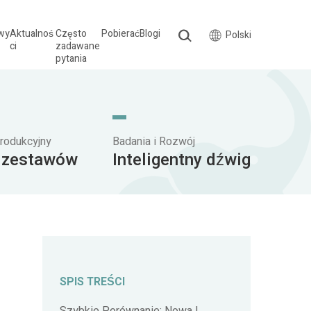
wy
Aktualnoś
Często
Pobierać
Blogi
Polski
ci
zadawane
pytania
rodukcyjny
Badania i Rozwój
 zestawów
Inteligentny dźwig
SPIS TREŚCI