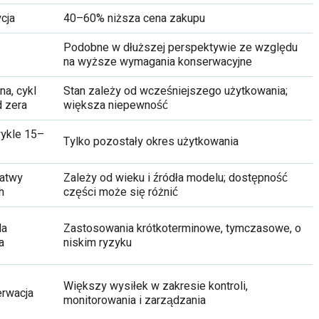
cja
40–60% niższa cena zakupu
Podobne w dłuższej perspektywie ze względu
na wyższe wymagania konserwacyjne
na, cykl
Stan zależy od wcześniejszego użytkowania;
d zera
większa niepewność
wykle 15–
Tylko pozostały okres użytkowania
łatwy
Zależy od wieku i źródła modelu; dostępność
h
części może się różnić
la
Zastosowania krótkoterminowe, tymczasowe, o
a
niskim ryzyku
Większy wysiłek w zakresie kontroli,
erwacja
monitorowania i zarządzania