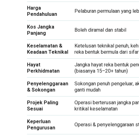
Harga
Pelaburan permulaan yang lebi
Pendahuluan
Kos Jangka
Boleh diramal dan stabil
Panjang
Keselamatan &
Ketelusan teknikal penuh, ke
Keadaan Teknikal
reka bentuk bermula dari sifar
Hayat
Jangka hayat reka bentuk pen
Perkhidmatan
(biasanya 15–20+ tahun)
Penyelenggaraan
Sokongan penuh pengeluar, ak
& Sokongan
ganti mudah
Projek Paling
Operasi berterusan jangka pan
Sesuai
kritikal keselamatan
Keperluan
Operasi & penyelenggaraan s
Pengurusan