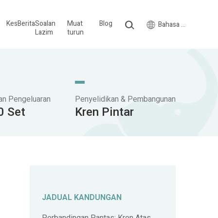
Kes
Berita
Soalan
Muat
Blog
Bahasa Melayu
Lazim
turun
an Pengeluaran
Penyelidikan & Pembangunan
0 Set
Kren Pintar
JADUAL KANDUNGAN