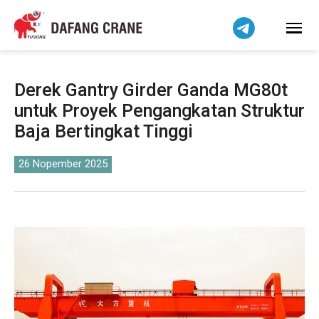
हिन्दी
Bahasa Melayu
Tiếng Việt
简体中文
Derek Gantry Girder Ganda MG80t
বাংলা
untuk Proyek Pengangkatan Struktur
فارسی
Baja Bertingkat Tinggi
Pilipino
اردو
26 Nopember 2025
Українська
Čeština
Беларуская мова
Kiswahili
Dansk
Norsk