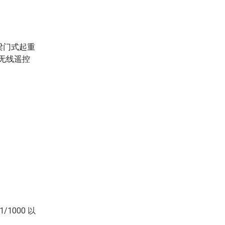
梁门式起重
持无线遥控
1000 以