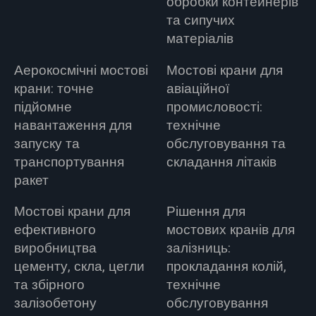
обробки контейнерів
та сипучих
матеріалів
Аерокосмічні мостові
Мостові крани для
крани: точне
авіаційної
підйомне
промисловості:
навантаження для
технічне
запуску та
обслуговування та
транспортування
складання літаків
ракет
Мостові крани для
Рішення для
ефективного
мостових кранів для
виробництва
залізниць:
цементу, скла, цегли
прокладання колій,
та збірного
технічне
залізобетону
обслуговування