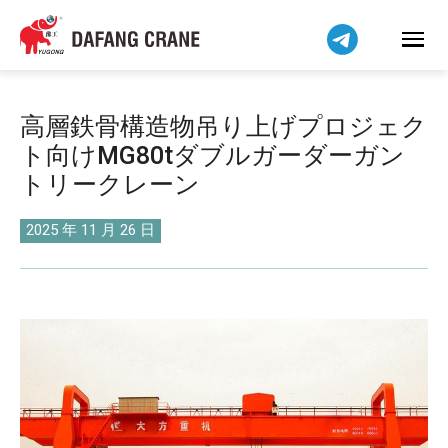
Bahasa Indonesia
Bahasa Melayu
Tiếng Việt
简体中文
高層鉄骨構造物吊り上げプロジェク
বাংলা
ト向けMG80tダブルガーダーガン
فارسی
トリークレーン
Pilipino
اردو
2025 年 11 月 26 日
Українська
Čeština
Беларуская мова
Kiswahili
Dansk
Norsk