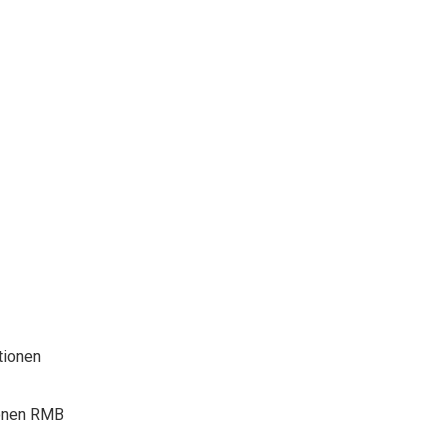
tionen
ionen RMB