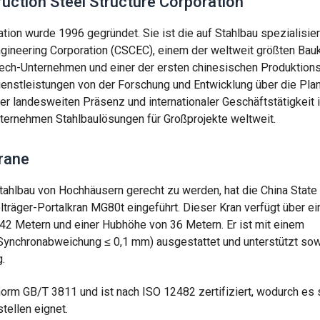
ruction Steel Structure Corporation
ation wurde 1996 gegründet. Sie ist die auf Stahlbau spezialisie
ngineering Corporation (CSCEC), einem der weltweit größten Bau
tech-Unternehmen und einer der ersten chinesischen Produktion
ienstleistungen von der Forschung und Entwicklung über die Pla
er landesweiten Präsenz und internationaler Geschäftstätigkeit
nternehmen Stahlbaulösungen für Großprojekte weltweit.
rane
ahlbau von Hochhäusern gerecht zu werden, hat die China State
lträger-Portalkran MG80t eingeführt. Dieser Kran verfügt über ei
 42 Metern und einer Hubhöhe von 36 Metern. Er ist mit einem
ynchronabweichung ≤ 0,1 mm) ausgestattet und unterstützt so
.
rm GB/T 3811 und ist nach ISO 12482 zertifiziert, wodurch es 
ellen eignet.