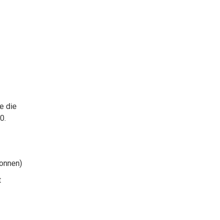
e die
0.
Tonnen)
t