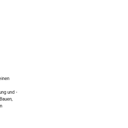
einen
ung und -
 Bauen,
en