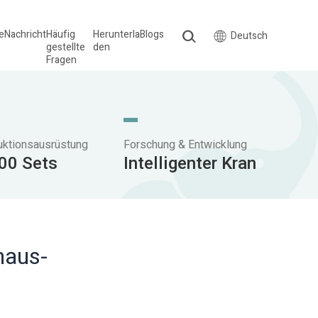
le
Nachricht
Häufig
Herunterla
Blogs
Deutsch
gestellte
den
Fragen
uktionsausrüstung
Forschung & Entwicklung
00 Sets
Intelligenter Kran
haus-