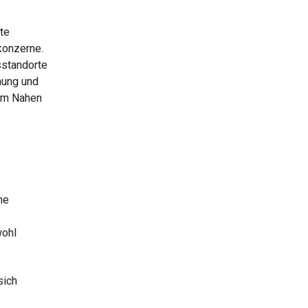
rte
konzerne.
sstandorte
nung und
 im Nahen
ne
wohl
sich