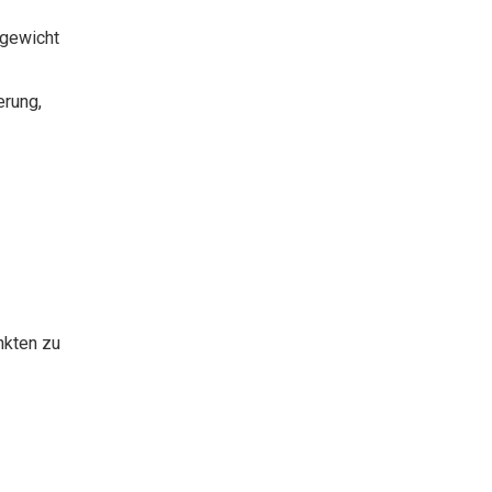
gewicht
erung,
nkten zu